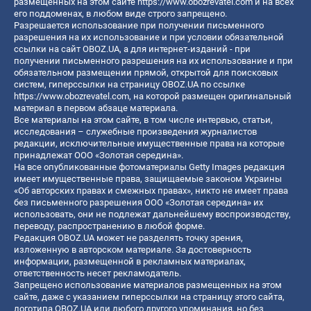
размещенных на этом сайте
https://www.obozrevatel.com
и на всех
его поддоменах, в любом виде строго запрещено.
Разрешается использование при получении письменного
разрешения на их использование и при условии обязательной
ссылки на сайт OBOZ.UA, а для интернет-изданий - при
получении письменного разрешения на их использование и при
обязательном размещении прямой, открытой для поисковых
систем, гиперссылки на страницу OBOZ.UA по ссылке
https://www.obozrevatel.com
, на которой размещен оригинальный
материал в первом абзаце материала.
Все материалы на этом сайте, в том числе интервью, статьи,
исследования – служебные произведения журналистов
редакции, исключительные имущественные права на которые
принадлежат ООО «Золотая середина».
На все опубликованные фотоматериалы Getty Images редакция
имеет имущественные права, защищаемые законом Украины
«Об авторских правах и смежных правах», никто не имеет права
без письменного разрешения ООО «Золотая середина» их
использовать, они не подлежат дальнейшему воспроизводству,
переводу, распространению в любой форме.
Редакция OBOZ.UA может не разделять точку зрения,
изложенную в авторском материале. За достоверность
информации, размещенной в рекламных материалах,
ответственность несет рекламодатель.
Запрещено использование материалов размещенных на этом
сайте, даже с указанием гиперссылки на страницу этого сайта,
логотипа OBOZ.UA или любого другого упоминания, но без