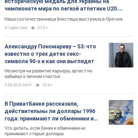
историческую медаль для Украины на
чемпионате мира по легкой атлетике U20.
Видео
Наша соотечественница блестяще выступила в Орегоне
8 годин тому
37,9 т.
Александру Пономареву – 53: что
известно о трех детях секс-
символа 90-х и как они выглядят
Несмотря на развитие карьеры, артист не
забывал о личном счастье
9.08.2026 04:01
10,4 т.
В ПриватБанке рассказали,
действительны ли доллары 1996
года: принимают ли обменники и
банки такие купюры
Что делать, если банки и обменники не
принимают старые доллары