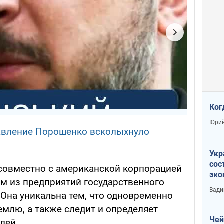
Ког
Юрий
авление Порошенко всколыхнуло
Укр
сос
совместно с американской корпорацией
эко
ом из предприятий государственного
Ест
Вади
 Она уникальна тем, что одновременно
тун
землю, а также следит и определяет
Чей
лей.