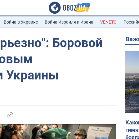
Война в Украине
Война Израиля и Ирана
VENETO
Россий
Важ
ерьезно": Боровой
новым
м Украины
Како
гимн
боял