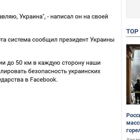
вляю, Украина", - написал он на своей
TO
 эта система сообщил президент Украины
ии до 50 км в каждую сторону наши
олировать безопасность украинских
сударства в Facebook.
Росс
масс
горе
есть
Для те