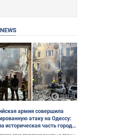
P NEWS
ийская армия совершила
ированную атаку на Одессу:
ла историческая часть города,
 пострадавшие. Фото и видео
ррора враг применил ракеты и дроны