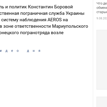
прин
Что де
ь и политик Константин Боровой
обме
обмен
стары
таки
рственная пограничная служба Украины
9.08.20
 систему наблюдения AEROS на
в зоне ответственности Мариупольского
онецкого погранотряда возле
идео дня