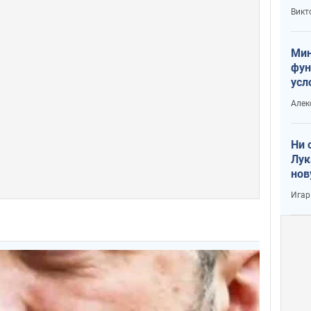
или
Викт
Тра
Мин
фун
усл
вое
Алек
Ни 
Лук
нов
Игар