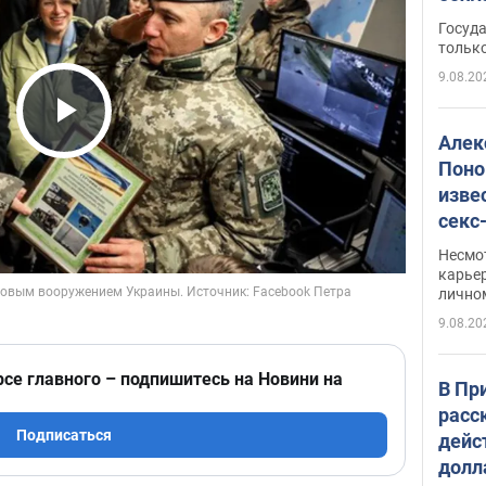
этом
Госуд
только
9.08.20
Play Video
Алек
Поно
изве
секс
как 
Несмо
карьер
лично
9.08.20
рсе главного – подпишитесь на Новини на
В Пр
расс
Подписаться
дейс
долл