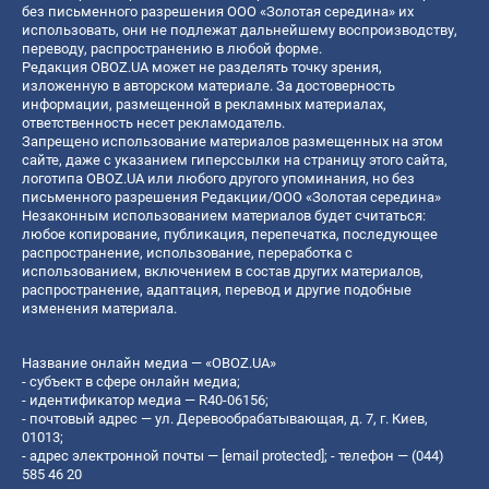
без письменного разрешения ООО «Золотая середина» их
использовать, они не подлежат дальнейшему воспроизводству,
переводу, распространению в любой форме.
Редакция OBOZ.UA может не разделять точку зрения,
изложенную в авторском материале. За достоверность
информации, размещенной в рекламных материалах,
ответственность несет рекламодатель.
Запрещено использование материалов размещенных на этом
сайте, даже с указанием гиперссылки на страницу этого сайта,
логотипа OBOZ.UA или любого другого упоминания, но без
письменного разрешения Редакции/ООО «Золотая середина»
Незаконным использованием материалов будет считаться:
любое копирование, публикация, перепечатка, последующее
распространение, использование, переработка с
использованием, включением в состав других материалов,
распространение, адаптация, перевод и другие подобные
изменения материала.
Название онлайн медиа — «OBOZ.UA»
- субъект в сфере онлайн медиа;
- идентификатор медиа — R40-06156;
- почтовый адрес — ул. Деревообрабатывающая, д. 7, г. Киев,
01013;
- адрес электронной почты —
[email protected]
; - телефон — (044)
585 46 20