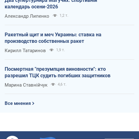
Два супертурнира Магучих: спортивній
календарь осени-2026
Александр Липенко
1,2 т.
Ракетный щит и меч Украины: ставка на
производство собственных ракет
Кирилл Татаринов
1,9 т.
Посмертная "презумпция виновности": кто
разрешил ТЦК судить погибших защитников
Марина Ставнійчук
4,6 т.
Все мнения