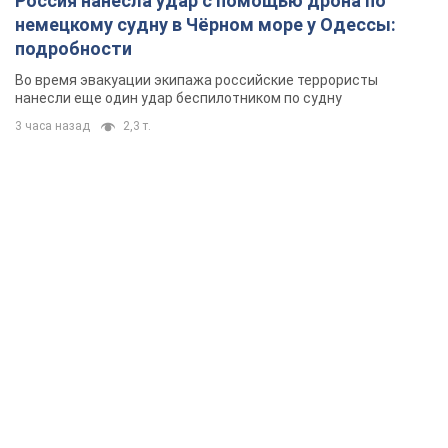
Россия нанесла удар с помощью дрона по
немецкому судну в Чёрном море у Одессы:
подробности
Во время эвакуации экипажа российские террористы
нанесли еще один удар беспилотником по судну
3 часа назад
2,3 т.