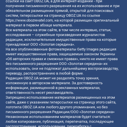
ссылки на сайт OBOZ.UA, а для интернет-изданий - при
получении письменного разрешения на их использование и при
обязательном размещении прямой, открытой для поисковых
систем, гиперссылки на страницу OBOZ.UA по ссылке
https://www.obozrevatel.com
, на которой размещен оригинальный
материал в первом абзаце материала.
Все материалы на этом сайте, в том числе интервью, статьи,
исследования – служебные произведения журналистов
редакции, исключительные имущественные права на которые
принадлежат ООО «Золотая середина».
На все опубликованные фотоматериалы Getty Images редакция
имеет имущественные права, защищаемые законом Украины
«Об авторских правах и смежных правах», никто не имеет права
без письменного разрешения ООО «Золотая середина» их
использовать, они не подлежат дальнейшему воспроизводству,
переводу, распространению в любой форме.
Редакция OBOZ.UA может не разделять точку зрения,
изложенную в авторском материале. За достоверность
информации, размещенной в рекламных материалах,
ответственность несет рекламодатель.
Запрещено использование материалов размещенных на этом
сайте, даже с указанием гиперссылки на страницу этого сайта,
логотипа OBOZ.UA или любого другого упоминания, но без
письменного разрешения Редакции/ООО «Золотая середина»
Незаконным использованием материалов будет считаться:
любое копирование, публикация, перепечатка, последующее
распространение, использование, переработка с