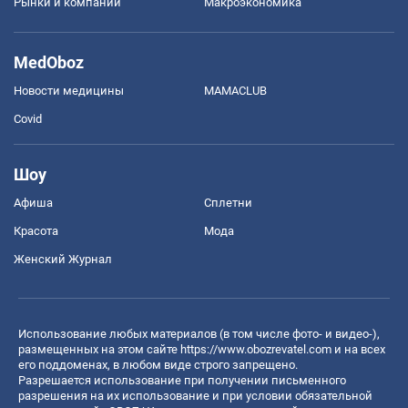
Рынки и компании
Mакроэкономика
MedOboz
Новости медицины
MAMACLUB
Covid
Шоу
Афиша
Сплетни
Красота
Мода
Женский Журнал
Использование любых материалов (в том числе фото- и видео-),
размещенных на этом сайте
https://www.obozrevatel.com
и на всех
его поддоменах, в любом виде строго запрещено.
Разрешается использование при получении письменного
разрешения на их использование и при условии обязательной