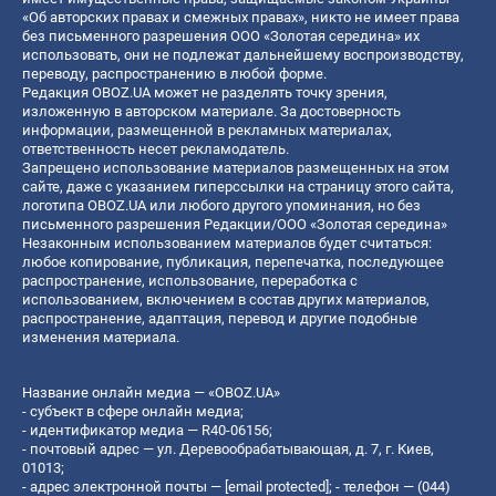
«Об авторских правах и смежных правах», никто не имеет права
без письменного разрешения ООО «Золотая середина» их
использовать, они не подлежат дальнейшему воспроизводству,
переводу, распространению в любой форме.
Редакция OBOZ.UA может не разделять точку зрения,
изложенную в авторском материале. За достоверность
информации, размещенной в рекламных материалах,
ответственность несет рекламодатель.
Запрещено использование материалов размещенных на этом
сайте, даже с указанием гиперссылки на страницу этого сайта,
логотипа OBOZ.UA или любого другого упоминания, но без
письменного разрешения Редакции/ООО «Золотая середина»
Незаконным использованием материалов будет считаться:
любое копирование, публикация, перепечатка, последующее
распространение, использование, переработка с
использованием, включением в состав других материалов,
распространение, адаптация, перевод и другие подобные
изменения материала.
Название онлайн медиа — «OBOZ.UA»
- субъект в сфере онлайн медиа;
- идентификатор медиа — R40-06156;
- почтовый адрес — ул. Деревообрабатывающая, д. 7, г. Киев,
01013;
- адрес электронной почты —
[email protected]
; - телефон — (044)