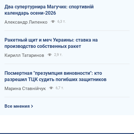
Два супертурнира Магучих: спортивній
календарь осени-2026
Александр Липенко
6,3 т.
Ракетный щит и меч Украины: ставка на
производство собственных ракет
Кирилл Татаринов
2,9 т.
Посмертная "презумпция виновности": кто
разрешил ТЦК судить погибших защитников
Марина Ставнійчук
6,7 т.
Все мнения