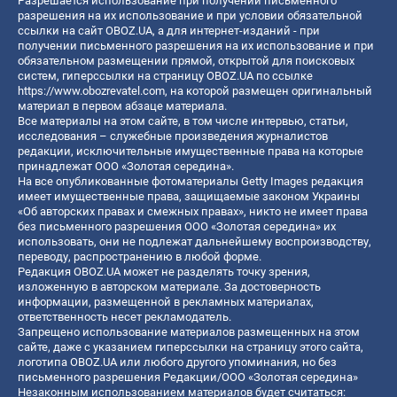
Разрешается использование при получении письменного
разрешения на их использование и при условии обязательной
ссылки на сайт OBOZ.UA, а для интернет-изданий - при
получении письменного разрешения на их использование и при
обязательном размещении прямой, открытой для поисковых
систем, гиперссылки на страницу OBOZ.UA по ссылке
https://www.obozrevatel.com
, на которой размещен оригинальный
материал в первом абзаце материала.
Все материалы на этом сайте, в том числе интервью, статьи,
исследования – служебные произведения журналистов
редакции, исключительные имущественные права на которые
принадлежат ООО «Золотая середина».
На все опубликованные фотоматериалы Getty Images редакция
имеет имущественные права, защищаемые законом Украины
«Об авторских правах и смежных правах», никто не имеет права
без письменного разрешения ООО «Золотая середина» их
использовать, они не подлежат дальнейшему воспроизводству,
переводу, распространению в любой форме.
Редакция OBOZ.UA может не разделять точку зрения,
изложенную в авторском материале. За достоверность
информации, размещенной в рекламных материалах,
ответственность несет рекламодатель.
Запрещено использование материалов размещенных на этом
сайте, даже с указанием гиперссылки на страницу этого сайта,
логотипа OBOZ.UA или любого другого упоминания, но без
письменного разрешения Редакции/ООО «Золотая середина»
Незаконным использованием материалов будет считаться: