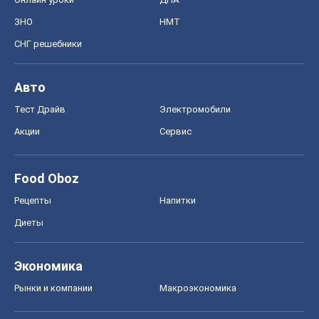
Food Oboz
Рецепты
Напитки
Диеты
Экономика
Рынки и компании
Mакроэкономика
MedOboz
Новости медицины
MAMACLUB
Шоу
Афиша
Сплетни
Красота
Мода