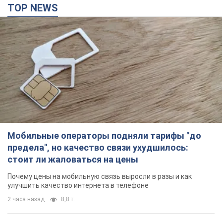
Мобильные операторы подняли тарифы "до
предела", но качество связи ухудшилось:
стоит ли жаловаться на цены
Почему цены на мобильную связь выросли в разы и как
улучшить качество интернета в телефоне
2 часа назад
8,8 т.
СБУ задержала двух агентов РФ, которые
корректировали удары врага по Николаеву.
Фото
Теперь злоумышленникам грозит пожизненное лишение
свободы с конфискацией имущества
38 минут назад
768