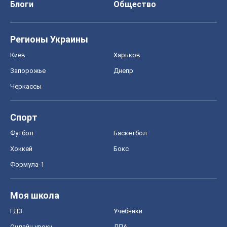
Спорт
Футбол
Баскетбол
Хоккей
Бокс
Формула-1
Моя школа
ГДЗ
Учебники
Онлайн уроки
ДПА
ЗНО
НМТ
СНГ решебники
Авто
Тест Драйв
Электромобили
Акции
Сервис