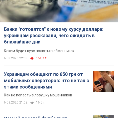
6.08.2026 22:58
151,7 т.
Украинцам обещают по 850 грн от
мобильных операторов: что не так с
этими сообщениями
Как не попасть в ловушку мошенников
6.08.2026 21:02
16,5 т.
Самый дорогой футболист
"Динамо" забил "Карабаху" уже на
10-й минуте матча. Видео
Поединок проходит в Польше
6.08.2026 20:48
6,9 т.