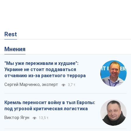
"Мы уже переживали и худшее":
Украине не стоит поддаваться
отчаянию из-за ракетного террора
Сергей Марченко, эксперт
3,7 т.
Кремль переносит войну в тыл Европы:
под угрозой критическая логистика
Виктор Ягун
13,5 т.
Что ожидает украинцев в 2026-2028
годах? Основные выводы из новых
прогнозов от НБУ
Василий Фурман
123