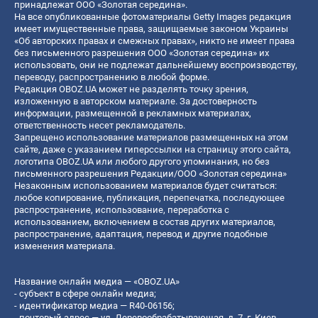
принадлежат ООО «Золотая середина».
На все опубликованные фотоматериалы Getty Images редакция
имеет имущественные права, защищаемые законом Украины
«Об авторских правах и смежных правах», никто не имеет права
без письменного разрешения ООО «Золотая середина» их
использовать, они не подлежат дальнейшему воспроизводству,
переводу, распространению в любой форме.
Редакция OBOZ.UA может не разделять точку зрения,
изложенную в авторском материале. За достоверность
информации, размещенной в рекламных материалах,
ответственность несет рекламодатель.
Запрещено использование материалов размещенных на этом
сайте, даже с указанием гиперссылки на страницу этого сайта,
логотипа OBOZ.UA или любого другого упоминания, но без
письменного разрешения Редакции/ООО «Золотая середина»
Незаконным использованием материалов будет считаться:
любое копирование, публикация, перепечатка, последующее
распространение, использование, переработка с
использованием, включением в состав других материалов,
распространение, адаптация, перевод и другие подобные
изменения материала.
Название онлайн медиа — «OBOZ.UA»
- субъект в сфере онлайн медиа;
- идентификатор медиа — R40-06156;
- почтовый адрес — ул. Деревообрабатывающая, д. 7, г. Киев,