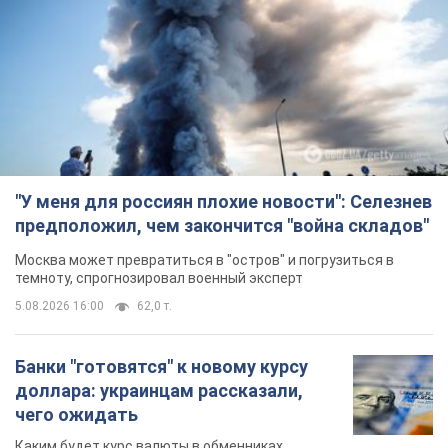
темноту, спрогнозировал военный эксперт
5.08.2026 16:00
62,0 т.
Банки "готовятся" к новому курсу
доллара: украинцам рассказали,
чего ожидать
Каким будет курс валюты в обменниках
5.08.2026 23:12
123,1 т.
"Джипинг разрушает экосистемы,
которые формировались сотни
лет": в Greenpeace забили тревогу
В высокогорье расположены альпийские и
субальпийские луга – редкие природные
комплексы, которые формировались на протяжении сотен
лет
5.08.2026 23:00
1,8 т.