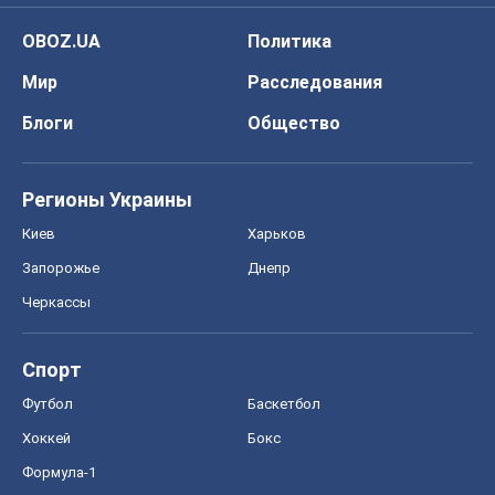
Черкассы
Спорт
Футбол
Баскетбол
Хоккей
Бокс
Формула-1
Моя школа
ГДЗ
Учебники
Онлайн уроки
ДПА
ЗНО
НМТ
СНГ решебники
Авто
Тест Драйв
Электромобили