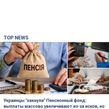
Украинцы "хакнули" Пенсионный фонд:
выплаты массово увеличивают из-за исков, но
денег не хватает
Как пересчитывают пенсии
5 годин тому
107,3 т.
ВАКС избрал меру пресечения экс-послу
Украины в США Стефанишиной: что известно о
деле
Суд не полностью удовлетворил ходатайство прокуратуры
2 години тому
4,3 т.