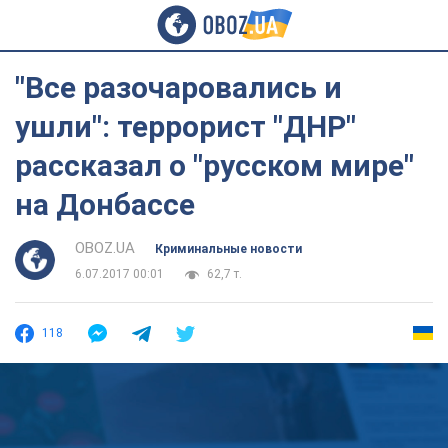
"Все разочаровались и
ушли": террорист "ДНР"
рассказал о "русском мире"
на Донбассе
OBOZ.UA
Криминальные новости
6.07.2017 00:01
62,7 т.
118