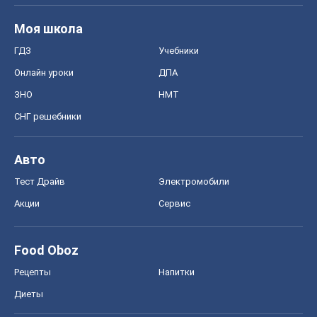
Акции
Сервис
Food Oboz
Рецепты
Напитки
Диеты
Экономика
Рынки и компании
Mакроэкономика
MedOboz
Новости медицины
MAMACLUB
Шоу
Афиша
Сплетни