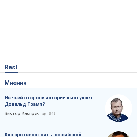
Мнения
На чьей стороне истории выступает
Дональд Трамп?
Виктор Каспрук
549
Как противостоять российской
баллистике
Виталий Портников
18,1 т.
Вот конечная цель российского
массированного удара
Игорь Чернецкий
30