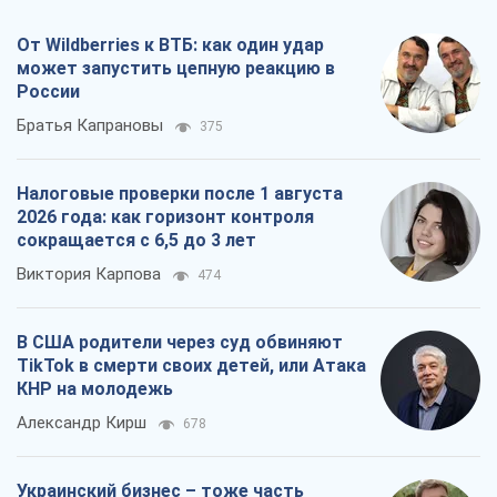
В США родители через суд обвиняют
TikTok в смерти своих детей, или Атака
КНР на молодежь
Александр Кирш
678
Украинский бизнес – тоже часть
обороноспособности страны. Власти
должны создать экономический щит
для компаний
Алексей Давиденко
717
Все мнения