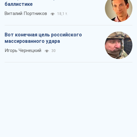
От Wildberries к ВТБ: как один удар
может запустить цепную реакцию в
России
Братья Капрановы
375
Налоговые проверки после 1 августа
2026 года: как горизонт контроля
сокращается с 6,5 до 3 лет
Виктория Карпова
474