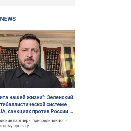
P NEWS
ита нашей жизни": Зеленский
нтибаллистической системе
JA, санкциях против России и
ержке аграриев. Видео
ейские партнеры присоединяются к
стному проекту