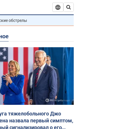
ские обстрелы
ное
уга тяжелобольного Джо
ена назвала первый симптом,
рый сигнализировал о его