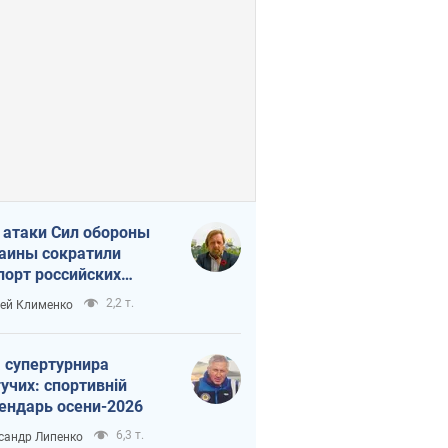
 атаки Сил обороны
аины сократили
порт российских
тепродуктов
2,2 т.
ей Клименко
 супертурнира
учих: спортивній
ендарь осени-2026
6,3 т.
сандр Липенко