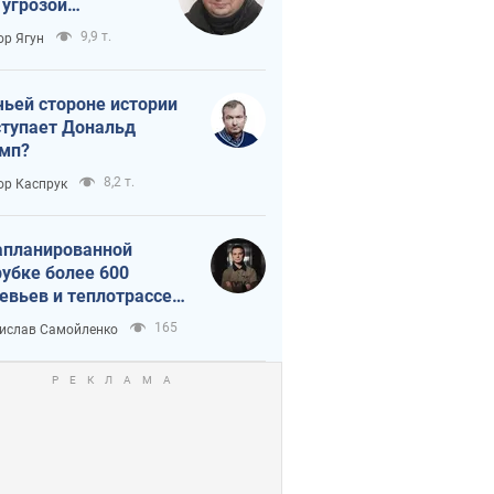
 угрозой
тическая
9,9 т.
ор Ягун
истика
чьей стороне истории
тупает Дональд
мп?
8,2 т.
ор Каспрук
апланированной
убке более 600
евьев и теплотрассе:
 происходит на
165
ислав Самойленко
емках в Киеве