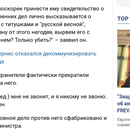
 поскорее принести ему свидетельство о
ренних дел лично высказывается о
TO
 с титушками и "русской весной",
ну от этого негодяя, вырвем его с
нем? Только убить?" – заявил он.
Кернес отказался декоммунизировать
да
хранители фактически прекратили
а него.
ед.) мне не звонит, и я никому не звоню.
"Защ
об а
он.
FREY
подд
ловное дело против него сфабриковано и
Европ
совме
инистра.