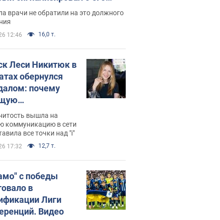
ессивном" раке
а врачи не обратили на это должного
ния
16,0 т.
26 12:46
ск Леси Никитюк в
атах обернулся
далом: почему
ущую
раведливо
нитость вышла на
йтили
ю коммуникацию в сети
тавила все точки над "i"
12,7 т.
26 17:32
амо" с победы
товало в
ификации Лиги
еренций. Видео