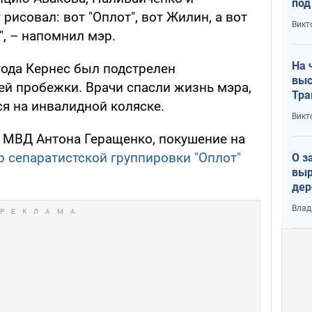
под
рисовал: вот "Оплот", вот Жилин, а вот
кри
Викт
лог
", – напомнил мэр.
На 
года Кернес был подстрелен
выс
ей пробежки. Врачи спасли жизнь мэра,
Тра
ся на инвалидной коляске.
Викт
 МВД Антона Геращенко, покушение на
р сепаратистской группировки "Оплот"
О з
выр
дер
что
Влад
Тер