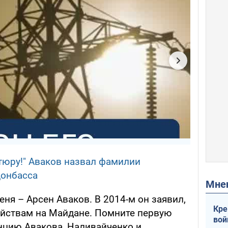
нтюру!" Аваков назвал фамилии
Донбасса
Мн
еня – Арсен Аваков. В 2014-м он заявил,
Кре
ийствам на Майдане. Помните первую
вой
нцию Авакова, Наливайченко и