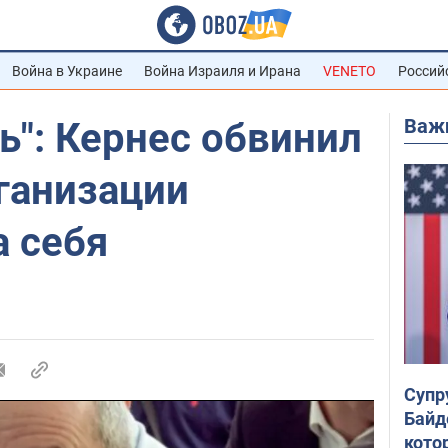
Война в Украине
Война Израиля и Ирана
VENETO
Россий
Важ
ь": Кернес обвинил
ганизации
а себя
Супр
Байд
кото