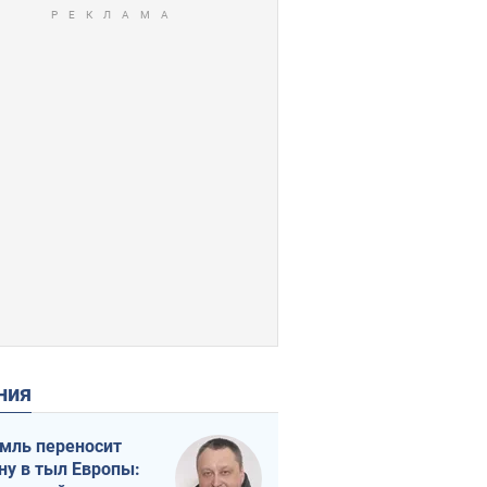
ения
мль переносит
ну в тыл Европы: