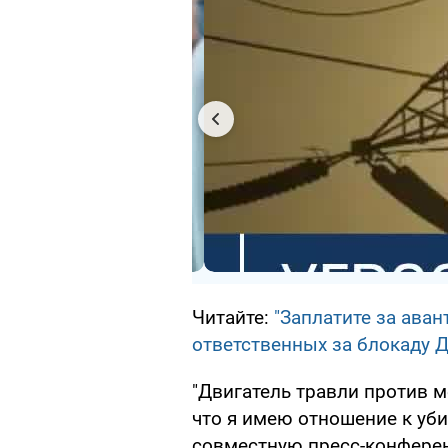
Читайте:
"Заплатите за ава
ответственных за блокаду 
"Двигатель травли против м
что я имею отношение к уб
совместную пресс-конфере