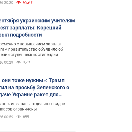
65,9 т.
26 20:20
сентября украинским учителям
сят зарплаты: Корецкий
рыл подробности
ременно с повышением зарплат
огам правительство объявило об
ении студенческих стипендий
3,2 т.
26 00:29
 они тоже нужны»: Трамп
тил на просьбу Зеленского о
даче Украине ракет для
ot
канские запасы отдельных видов
ипасов ограничены
699
26 00:59