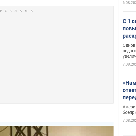
6.08.20
С 1 
повы
раск
Однов
педаг
увелич
7.08.20
«Нам
отве
пере
Patri
Амери
боепр
7.08.20