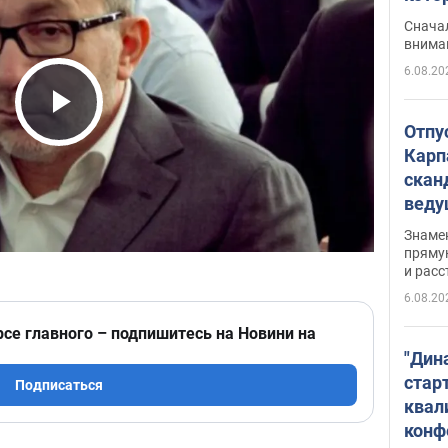
"агр
Сначал
внима
6.08.20
Play Video
Отпу
Карп
скан
вед
несп
Знаме
захе
пряму
и расс
6.08.20
рсе главного – подпишитесь на Новини на
"Дин
стар
Подписаться
квал
конф