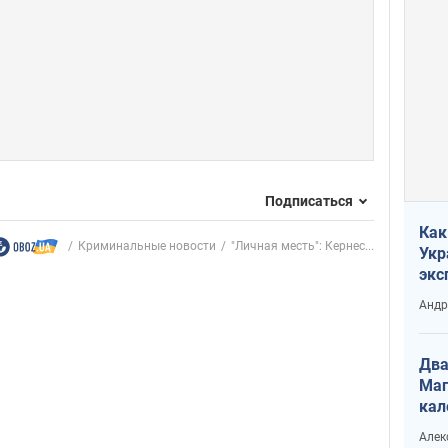
Подписаться
Как
Криминальные новости
"Личная месть": Кернес...
Укр
экс
неф
Андр
Два
Маг
кал
Алек