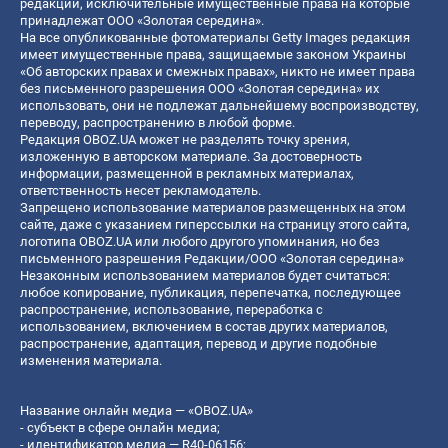
редакции, исключительные имущественные права на которые
принадлежат ООО «Золотая середина».
На все опубликованные фотоматериалы Getty Images редакция
имеет имущественные права, защищаемые законом Украины
«Об авторских правах и смежных правах», никто не имеет права
без письменного разрешения ООО «Золотая середина» их
использовать, они не подлежат дальнейшему воспроизводству,
переводу, распространению в любой форме.
Редакция OBOZ.UA может не разделять точку зрения,
изложенную в авторском материале. За достоверность
информации, размещенной в рекламных материалах,
ответственность несет рекламодатель.
Запрещено использование материалов размещенных на этом
сайте, даже с указанием гиперссылки на страницу этого сайта,
логотипа OBOZ.UA или любого другого упоминания, но без
письменного разрешения Редакции/ООО «Золотая середина»
Незаконным использованием материалов будет считаться:
любое копирование, публикация, перепечатка, последующее
распространение, использование, переработка с
использованием, включением в состав других материалов,
распространение, адаптация, перевод и другие подобные
изменения материала.
Название онлайн медиа — «OBOZ.UA»
- субъект в сфере онлайн медиа;
- идентификатор медиа — R40-06156;