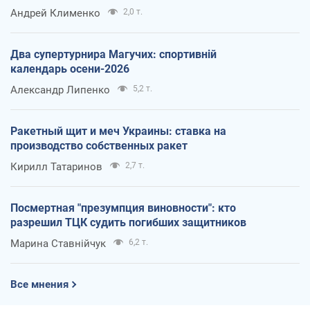
Андрей Клименко
2,0 т.
Два супертурнира Магучих: спортивній
календарь осени-2026
Александр Липенко
5,2 т.
Ракетный щит и меч Украины: ставка на
производство собственных ракет
Кирилл Татаринов
2,7 т.
Посмертная "презумпция виновности": кто
разрешил ТЦК судить погибших защитников
Марина Ставнійчук
6,2 т.
Все мнения