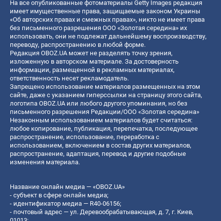
На все опубликованные фотоматериалы Getty Images редакция
имеет имущественные права, защищаемые законом Украины
«Об авторских правах и смежных правах», никто не имеет права
без письменного разрешения ООО «Золотая середина» их
использовать, они не подлежат дальнейшему воспроизводству,
переводу, распространению в любой форме.
Редакция OBOZ.UA может не разделять точку зрения,
изложенную в авторском материале. За достоверность
информации, размещенной в рекламных материалах,
ответственность несет рекламодатель.
Запрещено использование материалов размещенных на этом
сайте, даже с указанием гиперссылки на страницу этого сайта,
логотипа OBOZ.UA или любого другого упоминания, но без
письменного разрешения Редакции/ООО «Золотая середина»
Незаконным использованием материалов будет считаться:
любое копирование, публикация, перепечатка, последующее
распространение, использование, переработка с
использованием, включением в состав других материалов,
распространение, адаптация, перевод и другие подобные
изменения материала.
Название онлайн медиа — «OBOZ.UA»
- субъект в сфере онлайн медиа;
- идентификатор медиа — R40-06156;
- почтовый адрес — ул. Деревообрабатывающая, д. 7, г. Киев,
01013;