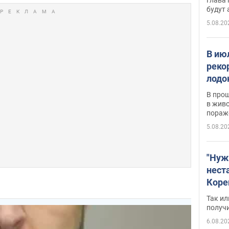
будут
5.08.20
В ию
реко
лодо
обна
В про
в живо
пораж
5.08.20
"Нуж
нест
Коре
бизн
Так ил
имею
получ
пом
6.08.20