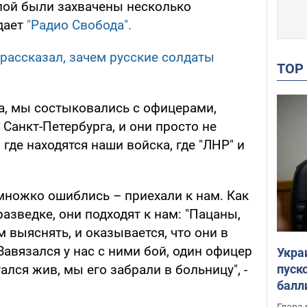
уппой были захвачены несколько
дает
"Радио Свобода".
 рассказал, зачем русские солдаты
TO
ка, мы состыковались с офицерами,
Санкт-Петербурга, и они просто не
, где находятся наши войска, где "ЛНР" и
емножко ошиблись – приехали к нам. Как
разведке, они подходят к нам: "Пацаны,
м выяснять, и оказывается, что они в
авязался у нас с ними бой, один офицер
Укра
пуск
тался жив, мы его забрали в больницу", -
балл
пров
Глава 