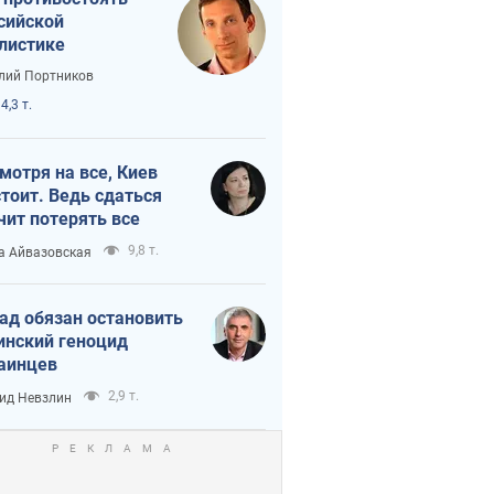
сийской
листике
лий Портников
4,3 т.
мотря на все, Киев
тоит. Ведь сдаться
чит потерять все
9,8 т.
а Айвазовская
ад обязан остановить
инский геноцид
аинцев
2,9 т.
ид Невзлин