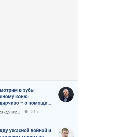
мотрим в зубы
еному коню:
дирчиво – о помощи
аине
5,1 т.
сандр Кирш
ду ужасной войной и
 худшим миром на