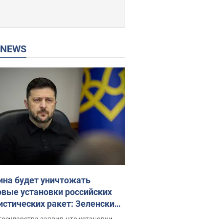
P NEWS
ина будет уничтожать
овые установки российских
истических ракет: Зеленский
ел заседание СНБО
государства заявил, что установки