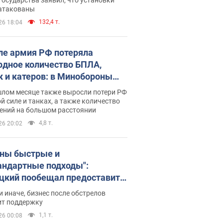
 атакованы
132,4 т.
26 18:04
ле армия РФ потеряла
рдное количество БПЛА,
к и катеров: в Минобороны
родовали статистику
шлом месяце также выросли потери РФ
й силе и танках, а также количество
ений на большом расстоянии
4,8 т.
26 20:02
ны быстрые и
андартные подходы":
цкий пообещал предоставить
есу приоритетный доступ к
и иначе, бизнес после обстрелов
щимся складским
ит поддержку
ещениям
1,1 т.
26 00:08