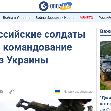
Война в Украине
Война Израиля и Ирана
VENETO
Россий
Важ
оссийские солдаты
е командование
из Украины
Читати українською
"Джи
кото
лет":