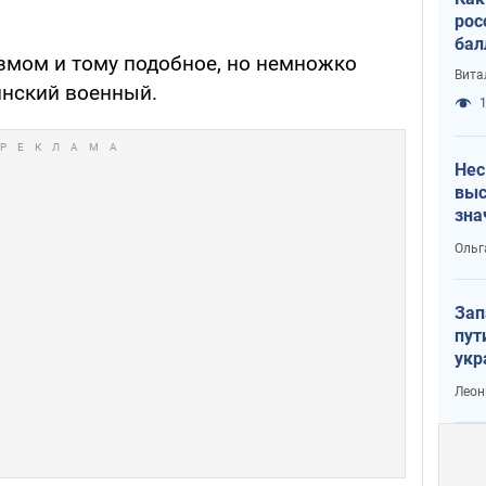
рос
бал
змом и тому подобное, но немножко
Вита
инский военный.
1
Нес
выс
зна
Ольг
Зап
пут
укр
Леон