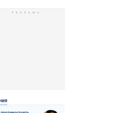
ения
 противостоять