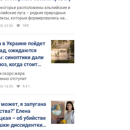
окогорье расположены альпийские и
пийские луга – редкие природные
ексы, которые формировались на
ении сотен лет
588
26 23:00
 в Украине пойдет
пад, ожидаются
ы: синоптики дали
оз, когда стоит
ать изменения
м скоро жара
ды
енно отступит
6,4 т.
26 14:59
, может, я запугана
ства?" Елена
цкая – об убийстве
шки-диссидентки