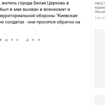
Аллы
 житель города Белая Церковь в
OBOZ.U
сына
худож
 был в мае вызван в военкомат и
Лисса
Порт
 территориальной обороны "Киевская
деть
5.08.20
их солдатах - они просятся обратно на
идео дня