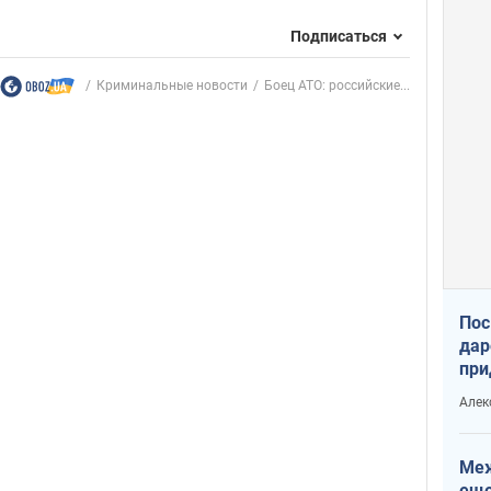
Подписаться
Криминальные новости
Боец АТО: российские...
Пос
дар
при
Укр
Алек
Меж
еще