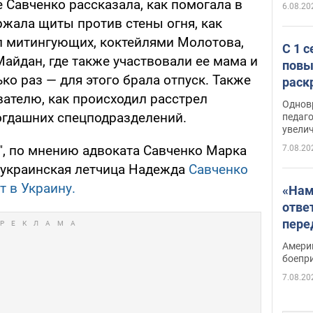
 Савченко рассказала, как помогала в
6.08.20
ржала щиты против стены огня, как
л митингующих, коктейлями Молотова,
С 1 
айдан, где также участвовали ее мама и
повы
ко раз — для этого брала отпуск. Также
раск
вателю, как происходил расстрел
Однов
огдашних спецподразделений.
педаг
увелич
", по мнению адвоката Савченко Марка
7.08.20
 украинская летчица Надежда
Савченко
т в Украину.
«Нам
отве
пере
Patri
Амери
боепр
7.08.20