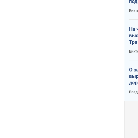
под
кри
Викт
лог
На 
выс
Тра
Викт
О з
выр
дер
что
Влад
Тер