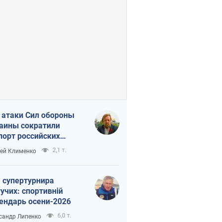
 атаки Сил обороны
аины сократили
порт российских
тепродуктов
2,1 т.
ей Клименко
 супертурнира
учих: спортивній
ендарь осени-2026
6,0 т.
сандр Липенко