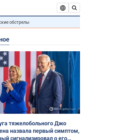
ские обстрелы
ное
уга тяжелобольного Джо
ена назвала первый симптом,
рый сигнализировал о его