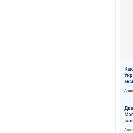
Как
Укр
экс
неф
Андр
Два
Маг
кал
Алек