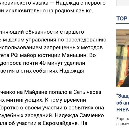
 украинского языка — Надежда с первого
ми исключительно на родном языке,
TO
лняющий обязанности старшего
ным делам управления по расследованию
 использованием запрещенных методов
тета РФ майор юстиции Маньшин. Во
 допроса почти 40 минут уделили
астия в этих событиях Надежды
ченко на Майдане попало в Сеть через
"Защ
ых митингующих. К тому времени
об а
Коротко о своем участии в событиях она
FREY
 судебных заседаний. Надежда Савченко
подд
Европ
ла об участии в Евромайдане. На
совме