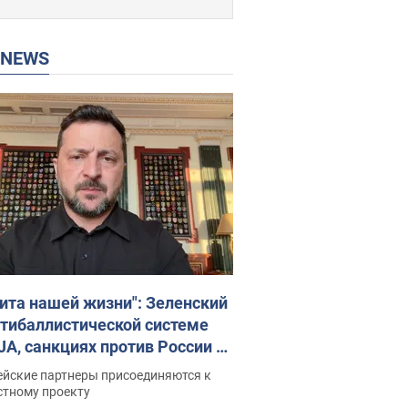
P NEWS
ита нашей жизни": Зеленский
нтибаллистической системе
JA, санкциях против России и
ержке аграриев. Видео
ейские партнеры присоединяются к
стному проекту