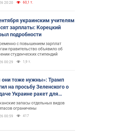
60,1 т.
26 20:20
сентября украинским учителям
сят зарплаты: Корецкий
рыл подробности
ременно с повышением зарплат
огам правительство объявило об
ении студенческих стипендий
1,9 т.
26 00:29
 они тоже нужны»: Трамп
тил на просьбу Зеленского о
даче Украине ракет для
ot
канские запасы отдельных видов
ипасов ограничены
417
26 00:59