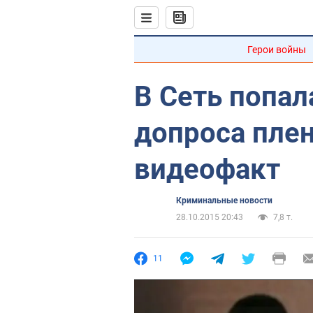
Герои войны
В Сеть попал
допроса плен
видеофакт
Криминальные новости
28.10.2015 20:43
7,8 т.
11