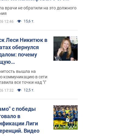
ессивном" раке
а врачи не обратили на это должного
ния
15,6 т.
26 12:46
ск Леси Никитюк в
атах обернулся
далом: почему
ущую
раведливо
нитость вышла на
йтили
ю коммуникацию в сети
тавила все точки над "i"
12,5 т.
26 17:32
амо" с победы
товало в
ификации Лиги
еренций. Видео