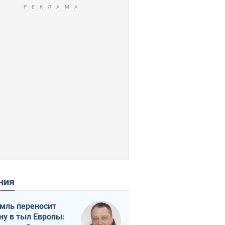
ения
мль переносит
ну в тыл Европы: