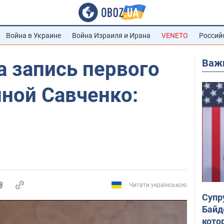
Война в Украине
Война Израиля и Ирана
VENETO
Россий
Важ
а запись первого
ной Савченко:
Читати українською
Супр
Байд
кото