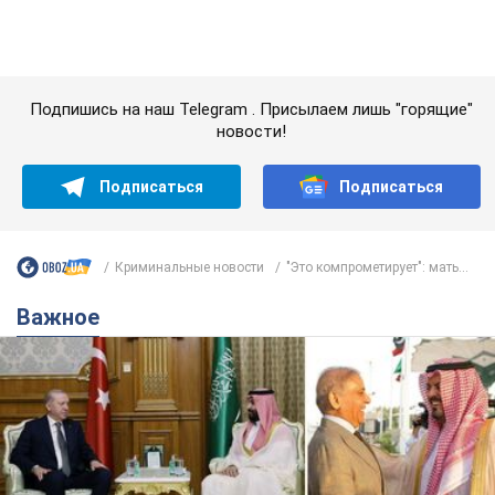
Важное
Саудовская Аравия, Турция и Пакистан
создали азиатский аналог НАТО: что известно
Договор предусматривает взаимную поддержку в случае
нападения на одно из государств
8.08.2026 00:22
4,5 т.
В Прикарпатье после аномальной