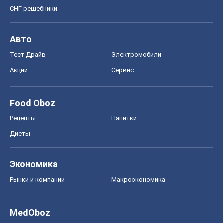
Экономика
Рынки и компании
Mакроэкономика
MedOboz
Новости медицины
MAMACLUB
Шоу
Афиша
Сплетни
Красота
Мода
Женский Журнал