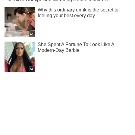
Подпишись на наш Telegram . Присылаем лишь "горящие"
новости!
Подписаться
Подписаться
Криминальные новости
"Это компрометирует": мать...