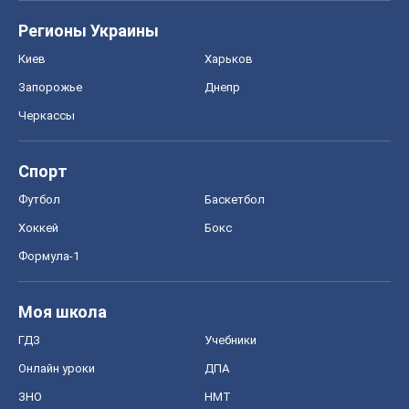
Формула-1
Моя школа
ГДЗ
Учебники
Онлайн уроки
ДПА
ЗНО
НМТ
СНГ решебники
Авто
Тест Драйв
Электромобили
Акции
Сервис
Food Oboz
Рецепты
Напитки
Диеты