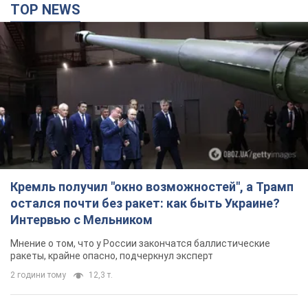
остался почти без ракет: как быть Украине?
Интервью с Мельником
Мнение о том, что у России закончатся баллистические
ракеты, крайне опасно, подчеркнул эксперт
2 години тому
12,3 т.
"Всё горело": очевидица рассказала о гибели 3-
летнего мальчика и его родных в результате
атаки РФ на Киевскую область. Видео и фото
Вечная память жертвам российского террора
2 години тому
2,3 т.
В Германии фиксировали дроны над базой, где
ремонтируют системы Patriot – Tagesschau
Служба охраны зафиксировала шесть пролетов БПЛА
2 години тому
1,8 т.