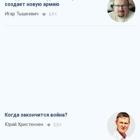
Когда закончится война?
Юрий Христензен
2,5 т.
Украина вступила в состояние
экономического кризиса. Есть ли свет
в конце туннеля?
Вадим Денисенко
2,0 т.
Чей будет Крым, тот и победит (NSJ), а
украинских футбольных чиновников
могут назвать убийцами
Александр Кирш
3,1 т.