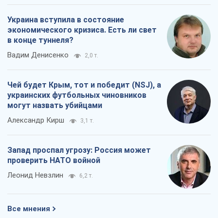
Запад проспал угрозу: Россия может
проверить НАТО войной
Леонид Невзлин
6,2 т.
Все мнения
О компании
Команда
Правовая информация
Политика
конфиденциальности
Реклама на сайте
Документы
Редакционная политика
Журналисты OBOZ.UA на месте
событий