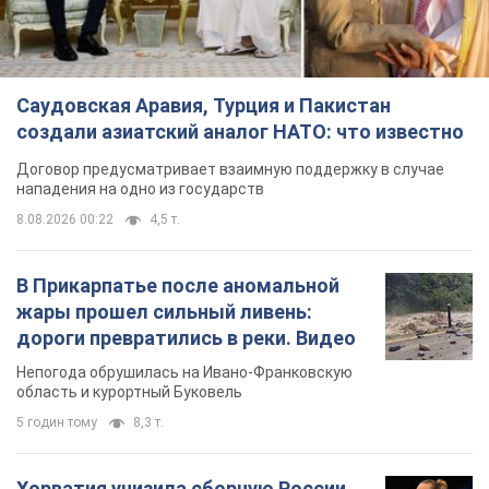
жары прошел сильный ливень:
дороги превратились в реки. Видео
Непогода обрушилась на Ивано-Франковскую
область и курортный Буковель
5 годин тому
8,3 т.
Хорватия унизила сборную России
по спортивной гимнастике,
официально не пустив на чемпионат
Европы основных спортсменов
Турнир пройдет в Загребе с 13 по 23 августа
4 години тому
7,3 т.