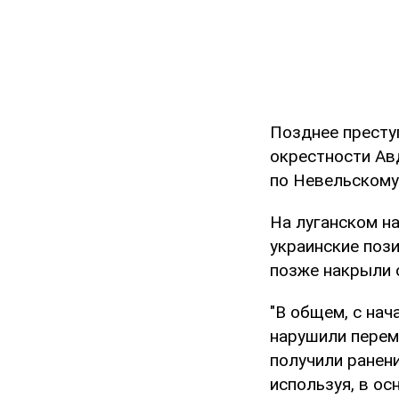
Позднее престу
окрестности Ав
по Невельскому
На луганском н
украинские поз
позже накрыли 
"В общем, с на
нарушили перем
получили ранен
используя, в ос