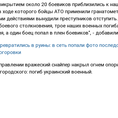
рикрытием около 20 боевиков приблизились к на
 в ходе которого бойцы АТО применили гранатоме
ми действиями вынудили преступников отступить.
боевого столкновения, трое наших военных погиб
я, а один боец попал в плен боевиков", - добавили
ревратились в руины: в сеть попали фото после
огоровки
правлении вражеский снайпер накрыл огнем опор
городского: погиб украинский военный.