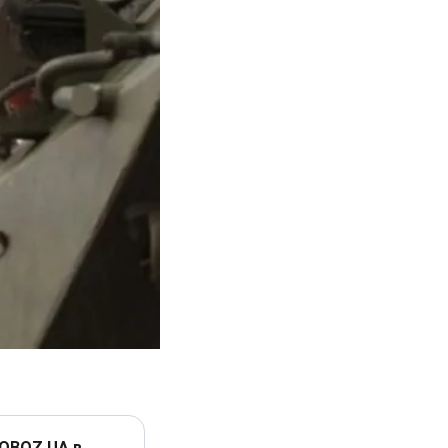
 OBOZ.UA в