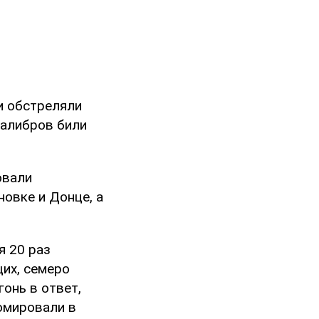
и обстреляли
калибров били
овали
овке и Донце, а
я 20 раз
их, семеро
онь в ответ,
зюмировали в