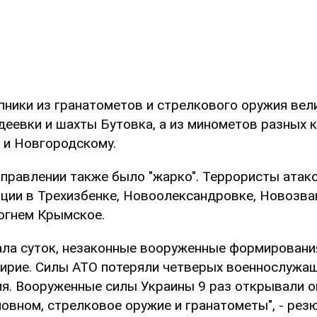
пники из гранатометов и стрелкового оружия вел
деевки и шахты Бутовка, а из минометов разных 
 и Новгородскому.
аправлении также было "жарко". Террористы атак
иции в Трехизбенке, Новоолександровке, Новозван
огнем Крымское.
чала суток, незаконные вооруженные формировани
ирие. Силы АТО потеряли четверых военнослужащ
ия. Вооруженные силы Украины 9 раз открывали ог
новном, стрелковое оружие и гранатометы", - ре