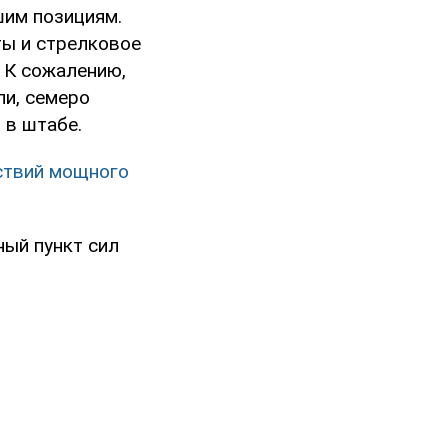
шим позициям.
ты и стрелковое
 К сожалению,
ли, семеро
 в штабе.
дствий мощного
ный пункт сил