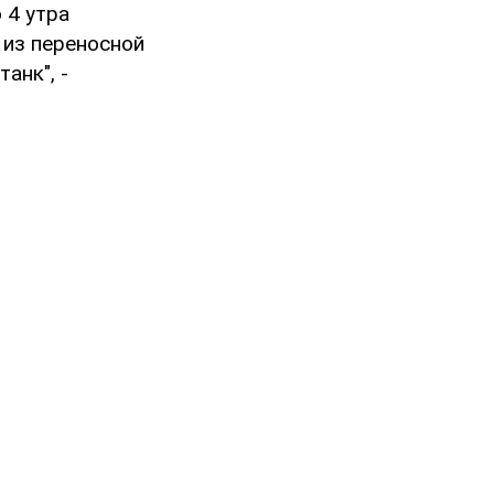
 4 утра
 из переносной
анк", -