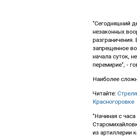
"Сегодняшний д
незаконных воо
разграничения.
запрещенное воо
начала суток, 
перемирие", - г
Наиболее сложн
Читайте:
Стреля
Красногоровке
"Начиная с час
Старомихайловк
из артиллерии 