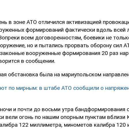
ень в зоне АТО отличился активизацией провокац
руженных формирований фактически вдоль всей 
 Вопреки всем договоренностям, боевики не толь
ружение, но и пытались прорвать оборону сил АТО
незаконные вооруженные формирования 20 раз на
оворится в сообщении.
ая обстановка была на мариупольском направлен
ют по мирным: в штабе АТО сообщили о напряжен
а ночи и почти до восьми утра бандформирования 
и вели огонь по нашим опорным пунктам вблизи 
калибра 122 миллиметра, минометов калибра 120 