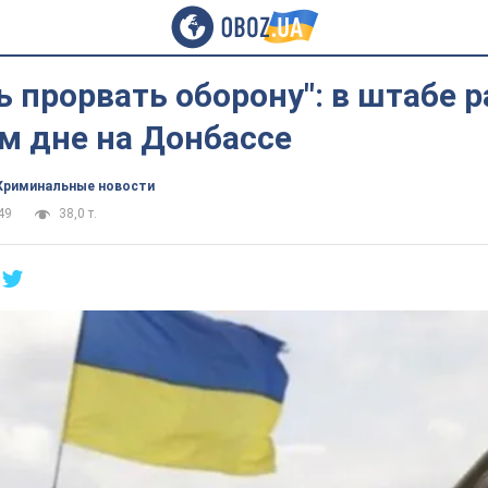
 прорвать оборону": в штабе 
м дне на Донбассе
Криминальные новости
49
38,0 т.