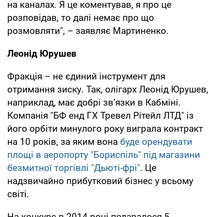
на каналах. Я це коментував, я про це
розповідав, то далі немає про що
розмовляти", – заявляє Мартиненко.
Леонід Юрушев
Фракція – не єдиний інструмент для
отримання зиску. Так, олігарх Леонід Юрушев,
наприклад, має добрі зв’язки в Кабміні.
Компанія "БФ енд ГХ Тревел Рітейл ЛТД" із
його орбіти минулого року виграла контракт
на 10 років, за яким вона
буде орендувати
площі в аеропорту "Бориспіль" під магазини
безмитної торгівлі "Дьюті-фрі"
. Це
надзвичайно прибутковий бізнес у всьому
світі.
На конкурс в 2014 році подавалося 5