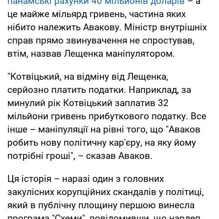
панамські рахунки 40 мільйонів доларів
– а
це майже мільярд гривень, частина яких
нібито належить Авакову. Міністр внутрішніх
справ прямо звинувачення не спростував,
втім, назвав Лещенка маніпулятором.
"Котвіцький, на відміну від Лещенка,
серйозно платить податки. Наприклад, за
минулий рік Котвіцький заплатив 32
мільйони гривень прибуткового податку. Все
інше – маніпуляції на рівні того, що "Аваков
робить нову політичну кар'єру, на яку йому
потрібні гроші", – сказав Аваков.
Ця історія – наразі один з головних
закулісних корупційних скандалів у політиці,
який в публічну площину першою винесла
програма "Схеми", повідомивши, що нардеп