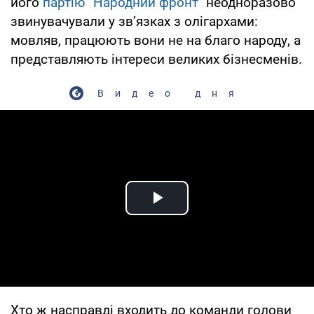
його
партію "Народний фронт"
неодноразово
звинувачували у зв’язках з олігархами:
мовляв, працюють вони не на благо народу, а
представляють інтереси великих бізнесменів.
Видео дня
Play Video
Хто ж насправді входить до команди голови