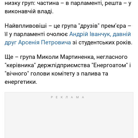
низку груп: частина – в парламенті, решта – у
виконавчій владі.
Найвпливовіші – це група "друзів" прем’єра –
її у парламенті очолює
Андрій Іванчук, давній
друг Арсенія Петровича
зі студентських років.
Ще – група Миколи Мартиненка, негласного
"керівника" держпідприємства "Енергоатом" і
"вічного" голови комітету з палива та
енергетики.