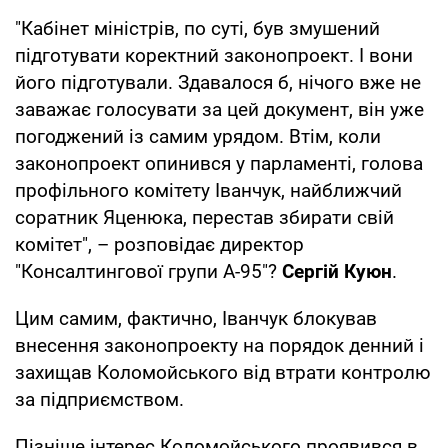
"Кабінет міністрів, по суті, був змушений
підготувати коректний законопроект. І вони
його підготували. Здавалося б, нічого вже не
заважає голосувати за цей документ, він уже
погоджений із самим урядом. Втім, коли
законопроект опинився у парламенті, голова
профільного комітету Іванчук, найближчий
соратник Яценюка, перестав збирати свій
комітет", – розповідає директор
"Консалтингової групи А-95"?
Сергій Куюн
.
Цим самим, фактично, Іванчук блокував
внесення законопроекту на порядок денний і
захищав Коломойського від втрати контролю
за підприємством.
Пізніше інтерес Коломойського проявився в