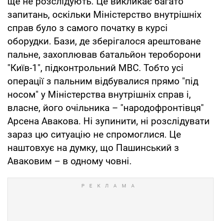
ще не розслідують. Це викликає багато
запитань, оскільки Міністерство внутрішніх
справ було з самого початку в курсі
оборудки. Бази, де зберігалося арештоване
пальне, захоплював батальйон тероборони
"Київ-1", підконтрольний МВС. Тобто усі
операції з пальним відбувалися прямо "під
носом" у Міністерства внутрішніх справ і,
власне, його очільника – "народофронтівця"
Арсена Авакова. Ні зупинити, ні розслідувати
зараз цю ситуацію не спромоглися. Це
наштовхує на думку, що Пашинський з
Аваковим – в одному човні.