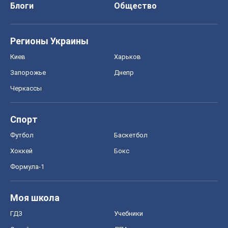
Спорт
Футбол
Баскетбол
Хоккей
Бокс
Формула-1
Моя школа
ГДЗ
Учебники
Онлайн уроки
ДПА
ЗНО
НМТ
СНГ решебники
Авто
Тест Драйв
Электромобили
Акции
Сервис