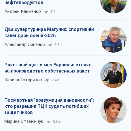
Ракетный щит и меч Украины: ставка
на производство собственных ракет
Кирилл Татаринов
2,4 т.
Посмертная "презумпция виновности":
кто разрешил ТЦК судить погибших
защитников
Марина Ставнійчук
5,6 т.
Все мнения
О компании
Команда