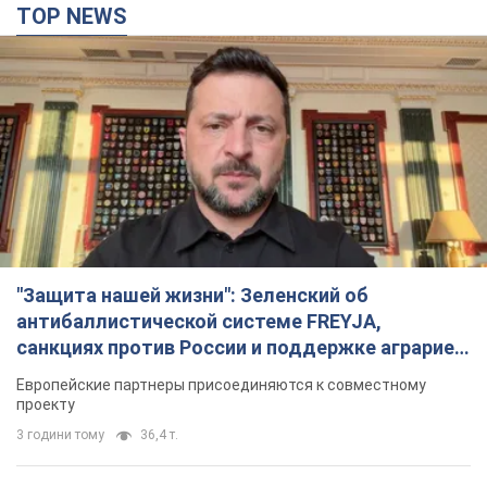
"Защита нашей жизни": Зеленский об
антибаллистической системе FREYJA,
санкциях против России и поддержке аграриев.
Видео
Европейские партнеры присоединяются к совместному
проекту
3 години тому
36,4 т.
"Балистика убивает людей": Сикорский призвал
обсудить перехват вражеских ракет над
Украиной
Глава МИД Польши призвал сбивать российские ракеты над
Украиной
3 години тому
7,1 т.