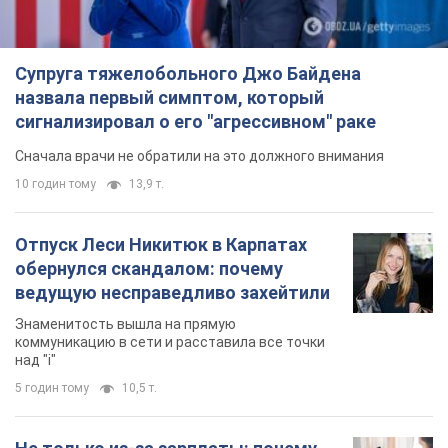
Отпуск Леси Никитюк в Карпатах
обернулся скандалом: почему
ведущую несправедливо захейтили
Знаменитость вышла на прямую
коммуникацию в сети и расставила все точки
над "i"
5 годин тому
10,5 т.
Не только из-за зарплаты: почему
украинцы не спешат соглашаться на
вакансии
Чего больше всего не хватает на рынке труда
7 годин тому
2,9 т.