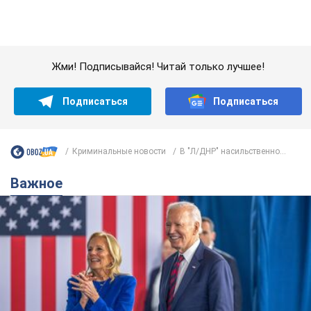
Криминальные новости
В "Л/ДНР" насильственно...
Важное
Супруга тяжелобольного Джо Байдена
назвала первый симптом, который
сигнализировал о его "агрессивном" раке
Сначала врачи не обратили на это должного внимания
10 годин тому
13,9 т.