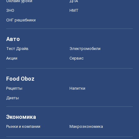
Food Oboz
Рецепты
Напитки
Диеты
Экономика
Рынки и компании
Mакроэкономика
MedOboz
Новости медицины
MAMACLUB
Шоу
Афиша
Сплетни
Красота
Мода