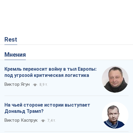
Кремль переносит войну в тыл Европы:
под угрозой критическая логистика
Виктор Ягун
8,9 т.
На чьей стороне истории выступает
Дональд Трамп?
Виктор Каспрук
7,4 т.
В Киеве вырубили более 300 крупных
деревьев ради теплотрассы и вопреки
Генплану
Владислав Самойленко
1,0 т.