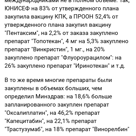
международниками не в полном объеме. Так,
ЮНИСЕФ на 83% от утвержденного плана
закупила вакцину КПК, а ПРООН 52,4% от
утвержденного плана закупил вакцину
"Пентаксим", на 2,2% от заказа закуплено
препарат "Топотекан", 4 мг на 5,3% закуплено
препарат "Винкристин", 1 мг., на 20%
закуплено препарат "Флуороурацилом": на
26% закуплено препарат "Иринотекан" и т.д.
В то же время многие препараты были
закуплены в объемах больших, чем
определил Минздрав: на 18,6% больше
запланированного закуплен препарат
"Оксалиплатин", на 46,2% препарат
"Капецитабин", на 22,1% препарат
"Трастузумаб", на 18% препарат "Винорелбин"