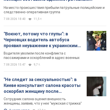
протокол. Видео
На место происшествия прибыли патрульные полицейские и
следственно-оперативная группа
7.08.2026 18:40
11,5 т.
"Воюют, потому что глупы": в
Черновцах водитель автобуса
проявил неуважение к украинским
военным и поплатился за это.
Водителя уволили после конфликта с
Видео
пассажирами и оскорблений в адрес военных
7.08.2026 15:47
9,7 т.
"Не следит за сексуальностью": в
Киеве консультант салона красоты
оскорбил женщину после
химиотерапии, разгорелся скандал.
Сотрудник салона оценил внешность
Фото
женщины, заявив, что у нее "мужская стрижка"