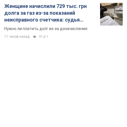
Женщине начислили 729 тыс. грн
долга за газ из-за показаний
неисправного счетчика: судья
вынес неожиданное решение
Нужно ли платить долг из-за доначисления
11 часов назад
31,6 т.