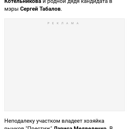
Котельникова
и родной дядя кандидата в
мэры
Сергей Табалов
.
Неподалеку участком владеет хозяйка
рынков "Престиж"
Лариса Медведенко
. В