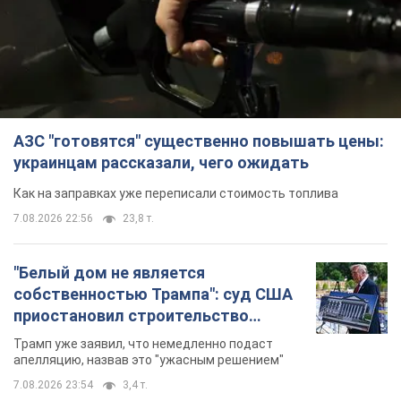
АЗС "готовятся" существенно повышать цены:
украинцам рассказали, чего ожидать
Как на заправках уже переписали стоимость топлива
7.08.2026 22:56
23,8 т.
"Белый дом не является
собственностью Трампа": суд США
приостановил строительство
бального зала стоимостью 400 млн
Трамп уже заявил, что немедленно подаст
долларов
апелляцию, назвав это "ужасным решением"
7.08.2026 23:54
3,4 т.