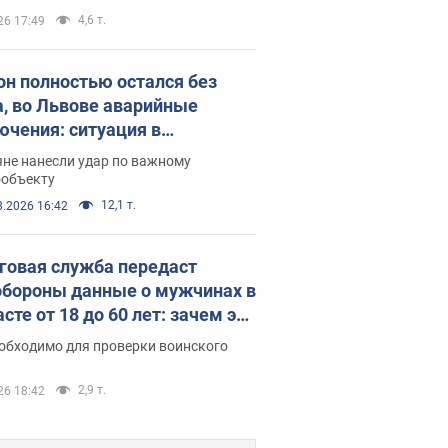
 стратегического партнерства
4,6 т.
26 17:49
он полностью остался без
а, во Львове аварийные
ючения: ситуация в
госистеме 6 августа
яне нанесли удар по важному
ообъекту
12,1 т.
8.2026 16:42
говая служба передаст
бороны данные о мужчинах в
сте от 18 до 60 лет: зачем это
о
еобходимо для проверки воинского
2,9 т.
26 18:42