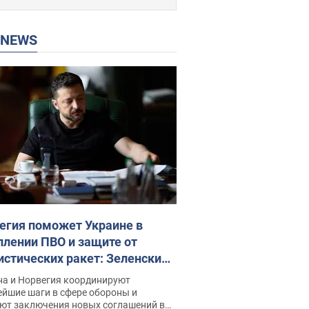
P NEWS
егия поможет Украине в
плении ПВО и защите от
истических ракет: Зеленский
рыл подробности
на и Норвегия координируют
ейшие шаги в сфере обороны и
ют заключения новых соглашений в