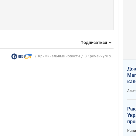
Подписаться
Криминальные новости
В Кременчуге в...
Два
Маг
кал
Алек
Рак
Укр
про
соб
Кири