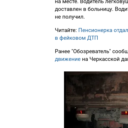
на месте. Водитель легков
доставлен в больницу. Вод
не получил.
Читайте:
Пенсионерка отдал
в фейковом ДТП
Ранее "Обозреватель" сооб
движение
на Черкасской да