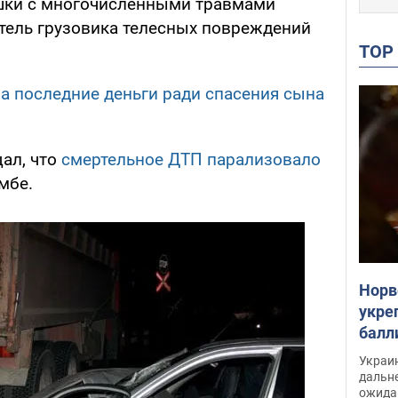
ушки с многочисленными травмами
итель грузовика телесных повреждений
TO
а последние деньги ради спасения сына
щал, что
смертельное ДТП парализовало
мбе.
Норв
укре
балл
раск
Украи
дальн
ожида