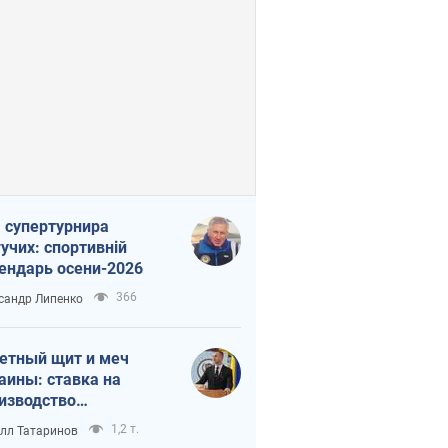
 супертурнира
учих: спортивній
ендарь осени-2026
366
сандр Липенко
етный щит и меч
аины: ставка на
изводство
ственных ракет
1,2 т.
лл Татаринов