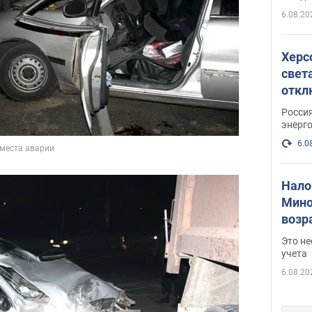
рамках
6.08.20
Херс
свет
откл
энер
Росси
энерг
6.0
Нало
Мино
возра
нужн
Это н
учета
6.08.20