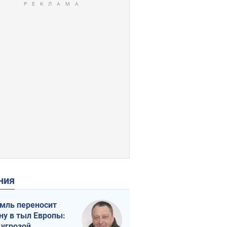
ения
мль переносит
ну в тыл Европы:
 угрозой