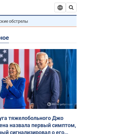
ские обстрелы
ное
уга тяжелобольного Джо
ена назвала первый симптом,
рый сигнализировал о его