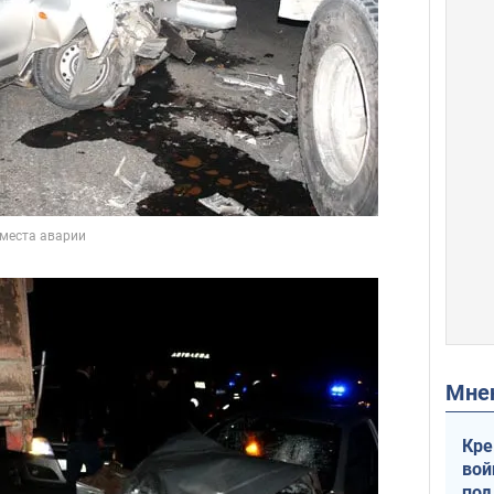
Мн
Кре
вой
под