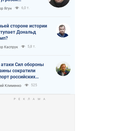
тическая
6,0 т.
ор Ягун
истика
чьей стороне истории
тупает Дональд
мп?
5,8 т.
ор Каспрук
 атаки Сил обороны
аины сократили
порт российских
тепродуктов
525
ей Клименко