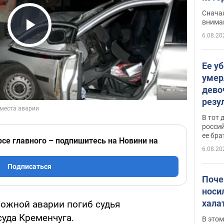
"агр
Сначал
внима
6.08.20
Play Video
Ее у
умер
дево
резу
атак
В тот 
обла
россий
ее бра
рсе главного – подпишитесь на Новини на
6.08.20
Подписаться
Поче
носи
хала
рожной аварии погиб судья
суда Кременчуга.
В этом