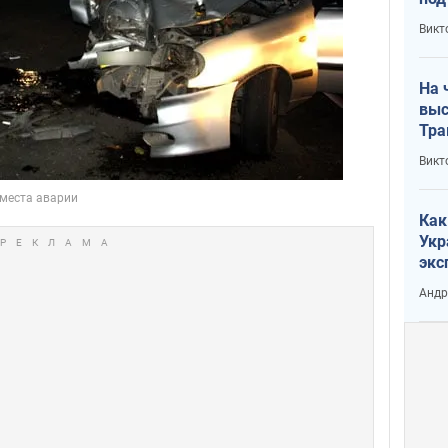
кри
Викт
лог
На 
выс
Тра
Викт
Как
Укр
экс
неф
Андр