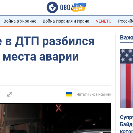
Война в Украине
Война Израиля и Ирана
VENETO
Россий
Важ
 в ДТП разбился
с места аварии
Читати українською
Супр
Байд
кото