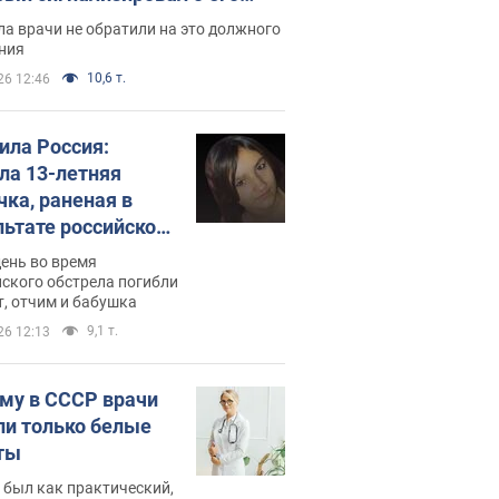
ессивном" раке
а врачи не обратили на это должного
ния
10,6 т.
26 12:46
била Россия:
ла 13-летняя
чка, раненая в
льтате российской
и на Сумскую
день во время
сть. Фото
ского обстрела погибли
т, отчим и бабушка
9,1 т.
26 12:13
му в СССР врачи
ли только белые
ты
 был как практический,