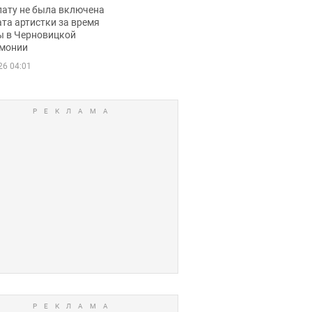
ько получала
лату не была включена
ца
та артистки за время
ы в Черновицкой
монии
26 04:01