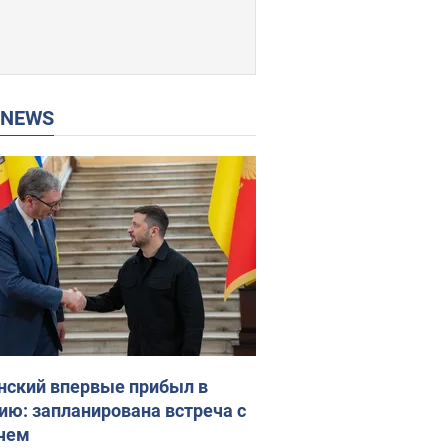
P NEWS
нский впервые прибыл в
ию: запланирована встреча с
чем