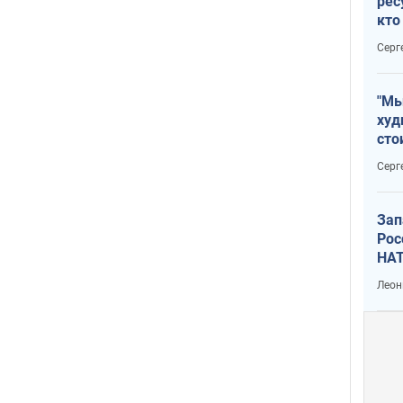
рес
кто
дик
Серг
"Мы
худ
сто
отч
Серг
рак
Зап
Рос
НАТ
Леон