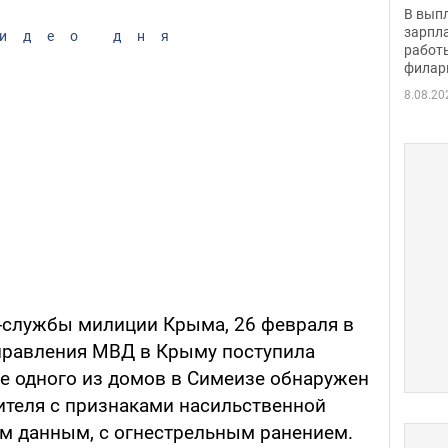
скол
В вып
певи
зарпла
идео дня
работ
филар
8.08.20
-службы милиции Крыма, 26 февраля в
правления МВД в Крыму поступила
ле одного из домов в Симеизе обнаружен
жителя с признаками насильственной
м данным, с огнестрельным ранением.