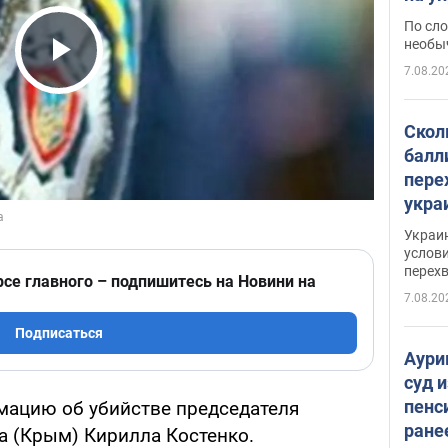
моло
По сло
необы
7.08.20
Play Video
Скол
балл
пере
укра
июле
Украи
назв
услови
перех
рсе главного – подпишитесь на Новини на
7.08.20
Подписаться
Аури
суд 
пенс
мацию об убийстве председателя
ране
а (Крым) Кирилла Костенко.