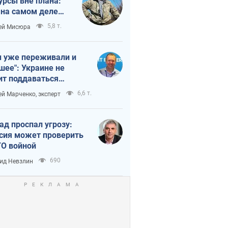
урсы вне плана:
 на самом деле
тует темп войны
5,8 т.
ей Мисюра
 уже переживали и
шее": Украине не
ит поддаваться
аянию из-за
6,6 т.
ей Марченко, эксперт
етного террора
ад проспал угрозу:
сия может проверить
О войной
690
ид Невзлин