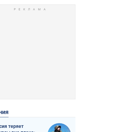
ения
сия теряет