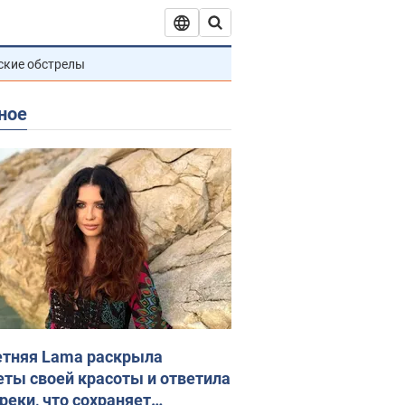
ские обстрелы
ное
етняя Lama раскрыла
еты своей красоты и ответила
реки, что сохраняет