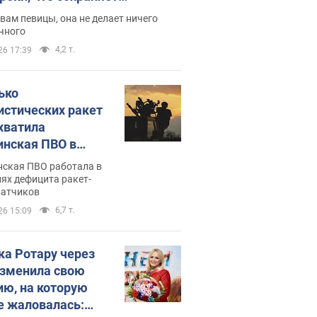
дость, ведь у нее нет детей
вам певицы, она не делает ничего
чного
4,2 т.
26 17:39
ько
истических ракет
хватила
инская ПВО в
: в Минобороны
нская ПВО работала в
али цифру
ях дефицита ракет-
ватчиков
6,7 т.
26 15:09
ка Ротару через
изменила свою
ию, на которую
е жаловалась: