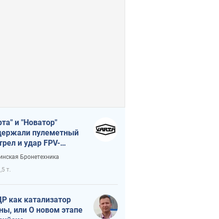
рта" и "Новатор"
ержали пулеметный
трел и удар FPV-
на, сохранив жизнь
инская Бронетехника
церу ВСУ
,5 т.
Р как катализатор
ны, или О новом этапе