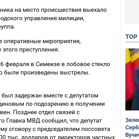
рника на место происшествия выехало
родского управления милиции,
уппа.
TO
е оперативные мероприятия,
 этого преступления.
 26 февраля в Симеизе в лобовое стекло
нко были произведены выстрелы.
.
о был задержан вместе с депутатом
иновым по подозрению в получении
ивен. Позднее отдел связей с
Зеле
о Главка МВД сообщил, что депутат
Серб
му сговору с председателем поссовета
Вучи
00 тыс. долларов от директоров частных