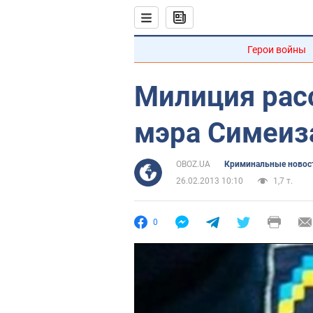
Герои войны
Милиция рас
мэра Симеиз
OBOZ.UA
Криминальные новос
26.02.2013 10:10
1,7 т.
0