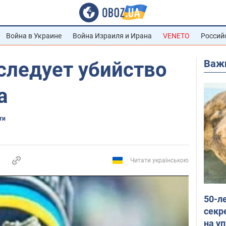
Война в Украине
Война Израиля и Ирана
VENETO
Россий
Важ
следует убийство
а
ти
Читати українською
50-л
секр
на уп