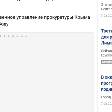
Это пе
Белгр
7.08.20
ственное управление прокуратуры Крыма
оду.
Трет
для 
Лима
крит
Сейчас
удал
групп
Спецп
В ок
прог
подн
виде
Город,
7.08.20