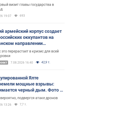
рвый визит главы государства в
ад
693
26 19:07
ий армейский корпус создает
российских оккупантов на
нском направлении
ический дискомфорт: как это
 это перерастает в кризис для всей
ось
ировки
42,9 т.
роект
7.08.2026 16:40
купированной Ялте
ремели мощные взрывы:
имается черный дым. Фото и
о
 вероятно, подвергся атаке дронов
7,7 т.
26 13:26