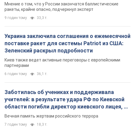
Мнение о том, что у России закончатся баллистические
ракеты, крайне опасно, подчеркнул эксперт
9 годин тому
33,3 т.
Украина заключила соглашения о ежемесячной
поставке ракет для системы Patriot из США:
Зеленский раскрыл подробности
Киев также ведет активные переговоры с европейскими
партнерами
6 годин тому
36,1 т.
Заботилась об учениках и поддерживала
учителей: в результате удара РФ по Киевской
области погибли директор киевского лицея, её
муж и внук
Вечная память жертвам российского террора
7 годин тому
18,3 т.