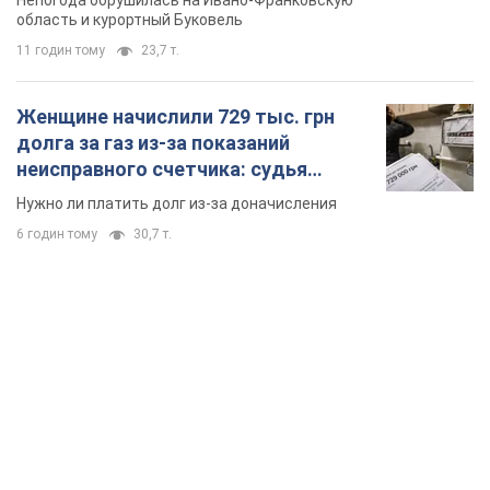
Непогода обрушилась на Ивано-Франковскую
область и курортный Буковель
11 годин тому
23,7 т.
Женщине начислили 729 тыс. грн
долга за газ из-за показаний
неисправного счетчика: судья
вынес неожиданное решение
Нужно ли платить долг из-за доначисления
6 годин тому
30,7 т.