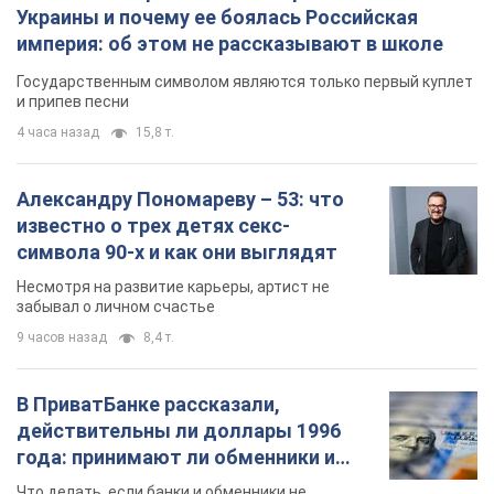
Украины и почему ее боялась Российская
империя: об этом не рассказывают в школе
Государственным символом являются только первый куплет
и припев песни
4 часа назад
15,8 т.
Александру Пономареву – 53: что
известно о трех детях секс-
символа 90-х и как они выглядят
Несмотря на развитие карьеры, артист не
забывал о личном счастье
9 часов назад
8,4 т.
В ПриватБанке рассказали,
действительны ли доллары 1996
года: принимают ли обменники и
банки такие купюры
Что делать, если банки и обменники не