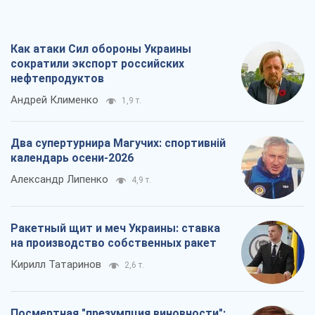
Как атаки Сил обороны Украины
сократили экспорт российских
нефтепродуктов
Андрей Клименко
1,9 т.
Два супертурнира Магучих: спортивній
календарь осени-2026
Александр Липенко
4,9 т.
Ракетный щит и меч Украины: ставка
на производство собственных ракет
Кирилл Татаринов
2,6 т.
Посмертная "презумпция виновности":