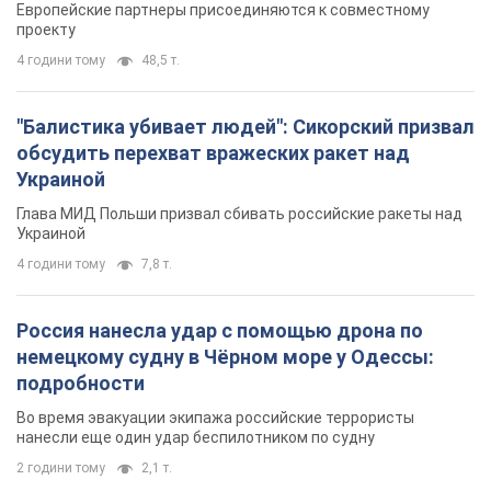
Европейские партнеры присоединяются к совместному
проекту
4 години тому
48,5 т.
"Балистика убивает людей": Сикорский призвал
обсудить перехват вражеских ракет над
Украиной
Глава МИД Польши призвал сбивать российские ракеты над
Украиной
4 години тому
7,8 т.
Россия нанесла удар с помощью дрона по
немецкому судну в Чёрном море у Одессы:
подробности
Во время эвакуации экипажа российские террористы
нанесли еще один удар беспилотником по судну
2 години тому
2,1 т.