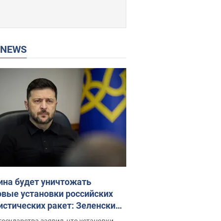
P NEWS
ина будет уничтожать
овые установки российских
истических ракет: Зеленский
ел заседание СНБО
государства заявил, что установки