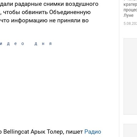
едали радарные снимки воздушного
крате
проце
с, чтобы обвинить Объединенную
Луне
, что информацию не приняли во
5.08.20
идео дня
 Bellingсat Арык Толер, пишет
Радио