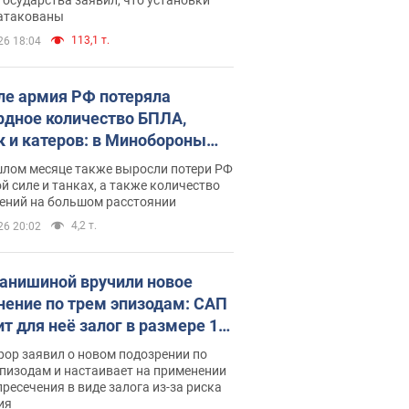
 атакованы
113,1 т.
26 18:04
ле армия РФ потеряла
рдное количество БПЛА,
к и катеров: в Минобороны
родовали статистику
шлом месяце также выросли потери РФ
й силе и танках, а также количество
ений на большом расстоянии
4,2 т.
26 20:02
анишиной вручили новое
нение по трем эпизодам: САП
ит для неё залог в размере 15
грн
ор заявил о новом подозрении по
пизодам и настаивает на применении
ресечения в виде залога из-за риска
ия