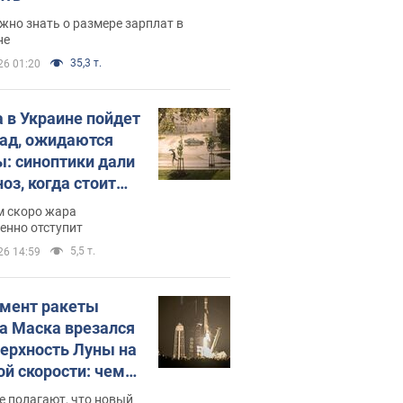
жно знать о размере зарплат в
не
35,3 т.
26 01:20
 в Украине пойдет
пад, ожидаются
ы: синоптики дали
оз, когда стоит
ать изменения
м скоро жара
ды
енно отступит
5,5 т.
26 14:59
мент ракеты
а Маска врезался
верхность Луны на
ой скорости: чем
закончилось
е полагают, что новый