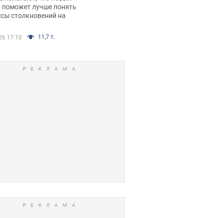
р поможет лучше понять
ссы столкновений на
11,7 т.
26 17:10