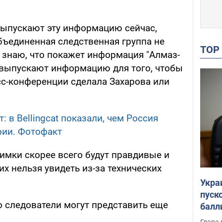
 выпускают эту информацию сейчас,
бъединенная следственная группа не
TO
 знаю, что покажет информация "Алмаз-
ни выпускают информацию для того, чтобы
сс-конференции сделала Захарова или
: в Bellingcat показали, чем Россия
рии. Фотофакт
имки скорее всего будут правдивые и
них нельзя увидеть из-за технических
Укра
пуск
о следователи могут представить еще
балл
пров
Глава 