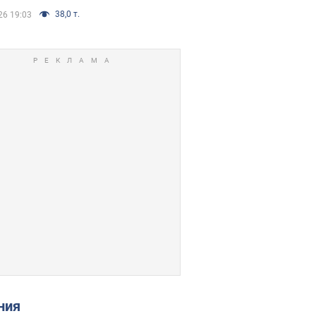
38,0 т.
26 19:03
ения