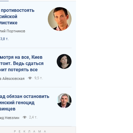
 противостоять
сийской
листике
лий Портников
3,8 т.
мотря на все, Киев
тоит. Ведь сдаться
чит потерять все
9,5 т.
а Айвазовская
ад обязан остановить
инский геноцид
аинцев
2,4 т.
ид Невзлин