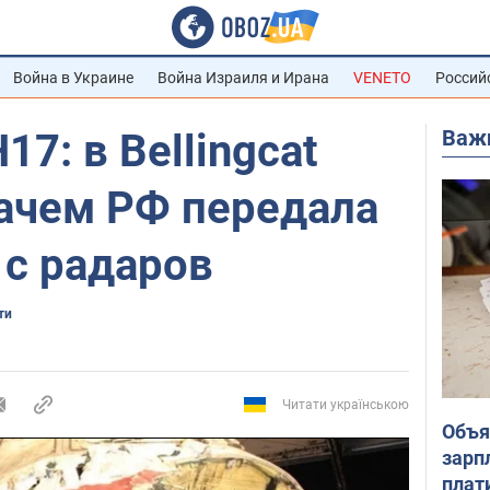
Война в Украине
Война Израиля и Ирана
VENETO
Россий
Важ
7: в Bellingcat
зачем РФ передала
с радаров
ти
Читати українською
Объя
зарп
плат