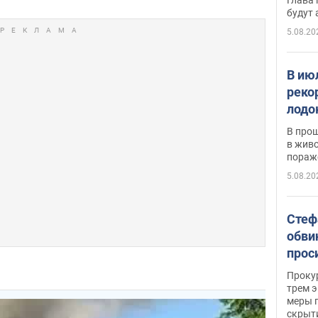
будут
5.08.20
В ию
реко
лодо
обна
В про
в живо
пораж
5.08.20
Стеф
обви
прос
млн 
Прокур
трем э
меры п
скрыт