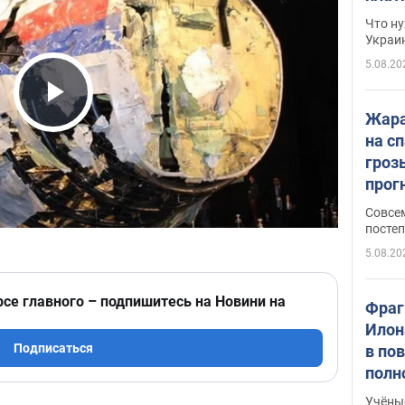
Что ну
Украи
5.08.20
Play Video
Жара
на с
гроз
прогн
ожид
Совсе
пого
постеп
5.08.20
рсе главного – подпишитесь на Новини на
Фраг
Илон
Подписаться
в по
полн
всё 
Учёны