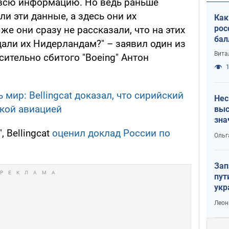
 всю информацию. Но ведь раньше
ли эти данные, а здесь они их
Как
рос
е они сразу не рассказали, что на этих
бал
али их Нидерландам?" – заявил один из
Вита
ительно сбитого "Boeing" Антон
1
 мир: Bellingcat доказал, что сирийский
Нес
кой авиацией
выс
зна
 Bellingcat
оценил доклад России по
Ольг
Зап
пут
укр
Леон