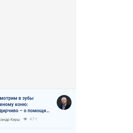
мотрим в зубы
еному коню:
дирчиво – о помощи
аине
4,7 т.
сандр Кирш