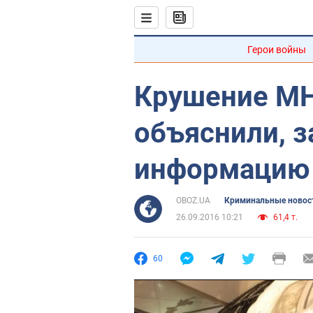
Герои войны
Крушение MH1
объяснили, 
информацию 
OBOZ.UA
Криминальные новос
26.09.2016 10:21
61,4 т.
60