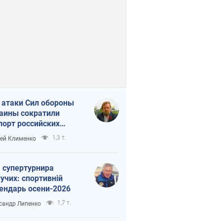
 атаки Сил обороны
аины сократили
порт российских
тепродуктов
1,3 т.
ей Клименко
 супертурнира
учих: спортивній
ендарь осени-2026
1,7 т.
сандр Липенко