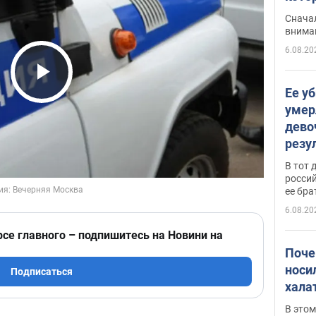
"агр
Сначал
внима
6.08.20
Play Video
Ее у
умер
дево
резу
атак
В тот 
обла
россий
ее бра
6.08.20
рсе главного – подпишитесь на Новини на
Поче
носи
Подписаться
хала
В этом