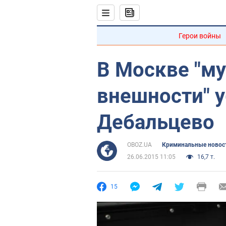
Герои войны
В Москве "м
внешности" 
Дебальцево
OBOZ.UA
Криминальные новос
26.06.2015 11:05
16,7 т.
15