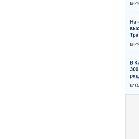
кри
Викт
лог
На 
выс
Тра
Викт
В К
300
рад
воп
Влад