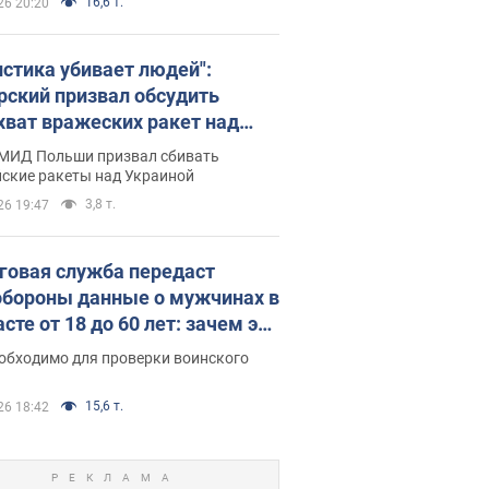
16,6 т.
26 20:20
истика убивает людей":
рский призвал обсудить
хват вражеских ракет над
иной
 МИД Польши призвал сбивать
йские ракеты над Украиной
3,8 т.
26 19:47
говая служба передаст
бороны данные о мужчинах в
сте от 18 до 60 лет: зачем это
о
еобходимо для проверки воинского
15,6 т.
26 18:42