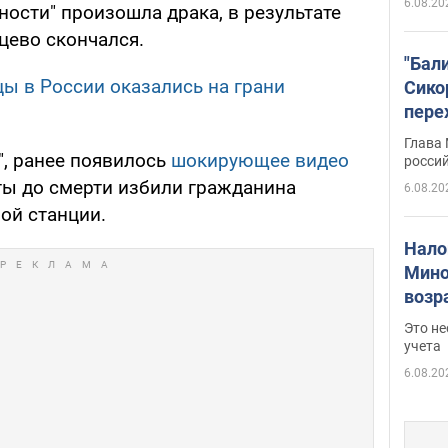
6.08.20
ости" произошла драка, в результате
цево скончался.
"Бал
ы в России оказались на грани
Сико
пере
Укра
Глава
", ранее появилось
шокирующее видео
росси
сты до смерти избили гражданина
6.08.20
ой станции.
Нало
Мино
возра
нужн
Это н
учета
6.08.20