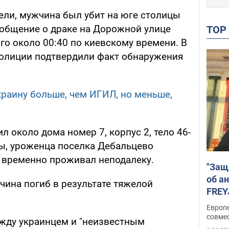
ели, мужчина был убит на юге столицы
ообщение о драке на Дорожной улице
TO
го около 00:40 по киевскому времени. В
олиции подтвердили факт обнаружения
краину больше, чем ИГИЛ, но меньше,
около дома номер 7, корпус 2, тело 46-
ы, уроженца поселка Дебальцево
 временно проживал неподалеку.
"Защ
об а
ина погиб в результате тяжелой
FREY
подд
Европ
совме
ежду украинцем и "неизвестным