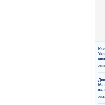
Как
Укр
экс
неф
Андр
Два
Маг
кал
Алек