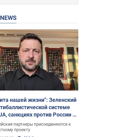
P NEWS
ита нашей жизни": Зеленский
нтибаллистической системе
JA, санкциях против России и
ержке аграриев. Видео
ейские партнеры присоединяются к
стному проекту