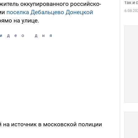
так и
житель оккупированного российско-
6.08.20
ми
поселка Дебальцево Донецкой
рямо на улице.
идео дня
й на источник в московской полиции