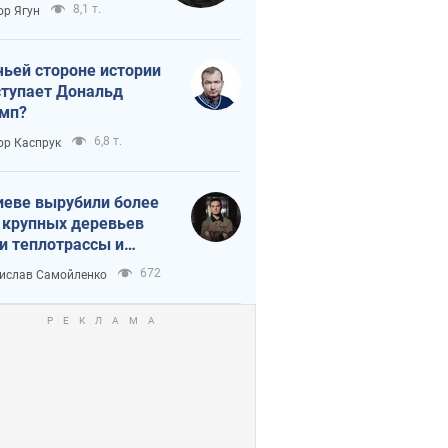
тическая
8,1 т.
ор Ягун
истика
чьей стороне истории
тупает Дональд
мп?
6,8 т.
ор Каспрук
иеве вырубили более
 крупных деревьев
и теплотрассы и
реки Генплану
672
ислав Самойленко