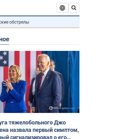
ские обстрелы
ное
уга тяжелобольного Джо
ена назвала первый симптом,
рый сигнализировал о его