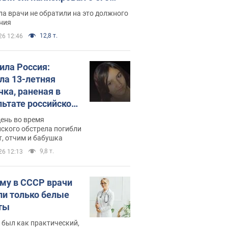
ессивном" раке
а врачи не обратили на это должного
ния
12,8 т.
26 12:46
била Россия:
ла 13-летняя
чка, раненая в
льтате российской
и на Сумскую
день во время
сть. Фото
ского обстрела погибли
т, отчим и бабушка
9,8 т.
26 12:13
му в СССР врачи
ли только белые
ты
 был как практический,