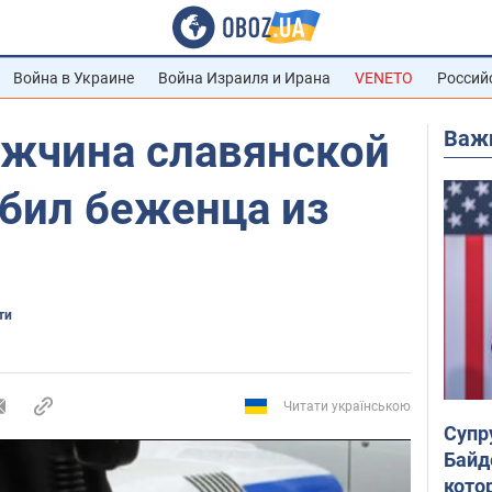
Война в Украине
Война Израиля и Ирана
VENETO
Россий
Важ
ужчина славянской
убил беженца из
ти
Читати українською
Супр
Байд
кото