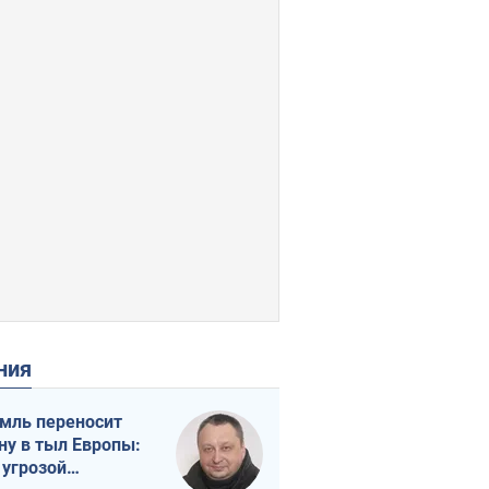
ения
мль переносит
ну в тыл Европы:
 угрозой