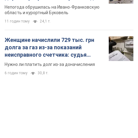
Непогода обрушилась на Ивано-Франковскую
область и курортный Буковель
11 годин тому
24,1 т.
Женщине начислили 729 тыс. грн
долга за газ из-за показаний
неисправного счетчика: судья
вынес неожиданное решение
Нужно ли платить долг из-за доначисления
6 годин тому
30,8 т.