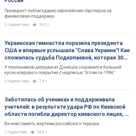
России
Президент поблагодарил европейских партнеров за
финансовую поддержку
3 години тому
34,2 т.
Украинская гимнастка поразила президента
США и впервые услышала "Слава Украине"! Как
сложилась судьба Подкопаевой, которая 30
лет назад завоевала "золото" Олимпиады
У поклонников девушки из Донецка сохранился большой
кусок коврового покрытия с надписью "Атланта-1996"
2 години тому
7,9 т.
Заботилась об учениках и поддерживала
учителей: в результате удара РФ по Киевской
области погибли директор киевского лицея, её
муж и внук
Вечная память жертвам российского террора
7 годин тому
18,5 т.