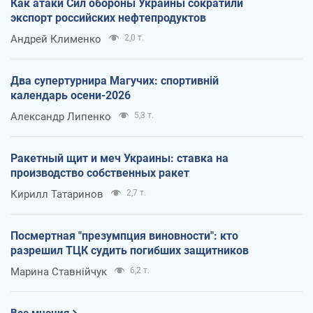
Как атаки Сил обороны Украины сократили
экспорт российских нефтепродуктов
Андрей Клименко
2,0 т.
Два супертурнира Магучих: спортивній
календарь осени-2026
Александр Липенко
5,3 т.
Ракетный щит и меч Украины: ставка на
производство собственных ракет
Кирилл Татаринов
2,7 т.
Посмертная "презумпция виновности": кто
разрешил ТЦК судить погибших защитников
Марина Ставнійчук
6,2 т.
Все мнения