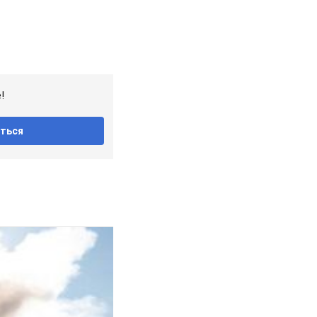
!
ться