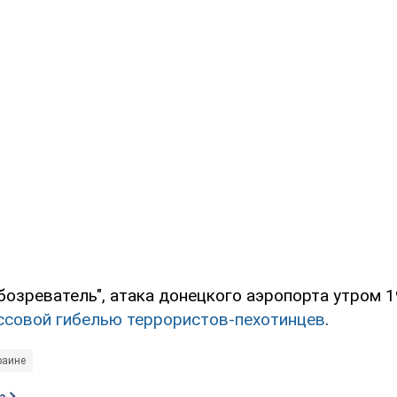
бозреватель", атака донецкого аэропорта утром 1
ссовой гибелью террористов-пехотинцев
.
раине