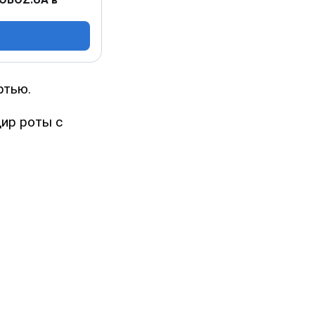
ртью.
дир роты с