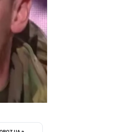
 OBOZ.UA в