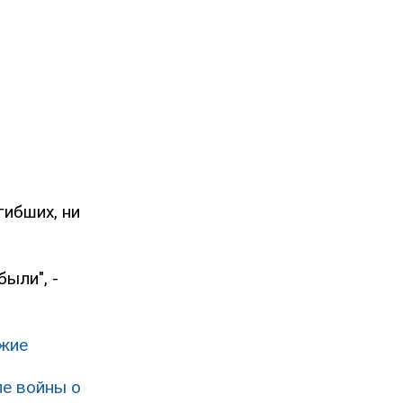
гибших, ни
были", -
ужие
ле войны о