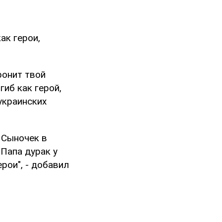
ак герои,
ронит твой
гиб как герой,
украинских
. Сыночек в
"Папа дурак у
ерои", - добавил