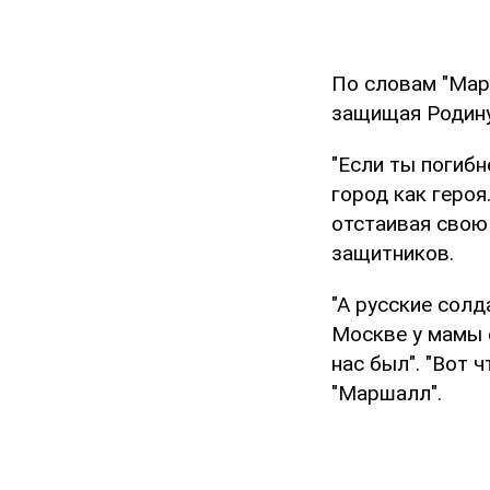
По словам "Марш
защищая Родину
"Если ты погибн
город как героя
отстаивая свою 
защитников.
"А русские солд
Москве у мамы с
нас был". "Вот 
"Маршалл".