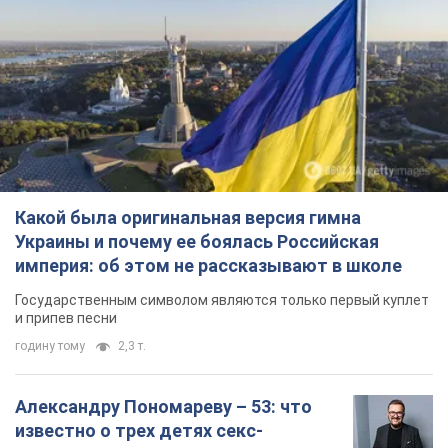
империя: об этом не рассказывают в школе
Государственным символом являются только первый куплет
и припев песни
годину тому
2,3 т.
Александру Пономареву – 53: что
известно о трех детях секс-
символа 90-х и как они выглядят
Несмотря на развитие карьеры, артист не
забывал о личном счастье
6 годин тому
6,7 т.
В ПриватБанке рассказали,
действительны ли доллары 1996
года: принимают ли обменники и
банки такие купюры
Что делать, если банки и обменники не
принимают старые доллары