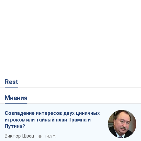
Мнения
Совпадение интересов двух циничных
игроков или тайный план Трампа и
Путина?
Виктор Швец
14,3 т.
Минск готовится к функционированию
в условиях масштабного военного
кризиса
Александр Левченко
18,6 т.
Ни оружия, ни людей: как Лукашенко
создает новую армию
Игар Тышкевич
15,7 т.