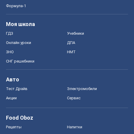
Авто
Тест Драйв
Электромобили
Акции
Сервис
Food Oboz
Рецепты
Напитки
Диеты
Экономика
Рынки и компании
Mакроэкономика
MedOboz
Новости медицины
MAMACLUB