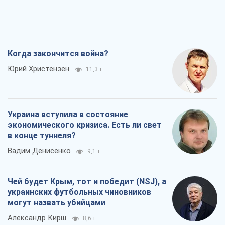
в конце туннеля?
Вадим Денисенко
9,1 т.
Чей будет Крым, тот и победит (NSJ), а
украинских футбольных чиновников
могут назвать убийцами
Александр Кирш
8,6 т.
Запад проспал угрозу: Россия может
проверить НАТО войной
Леонид Невзлин
9,3 т.
Все мнения