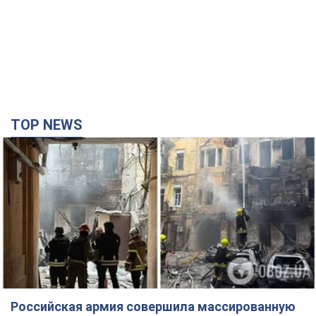
Российская армия совершила массированную
атаку на Одессу: горела историческая часть
города, есть пострадавшие. Фото и видео
Для террора враг применил ракеты и дроны
годину тому
24,5 т.
Депутаты взяли деньги из бюджета на аренду
элитных квартир в Киеве: кто из
парламентариев просил средства и где
поселился
Как работает особая социальная гарантия и кто ею
пользуется