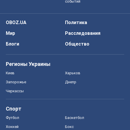
Запорожье
Днепр
Черкассы
Спорт
Футбол
Баскетбол
Хоккей
Бокс
Формула-1
Моя школа
ГДЗ
Учебники
Онлайн уроки
ДПА
ЗНО
НМТ
СНГ решебники