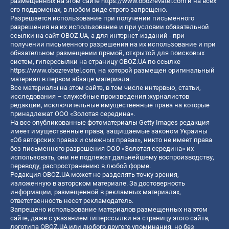
размещенных на этом сайте
https://www.obozrevatel.com
и на всех
его поддоменах, в любом виде строго запрещено.
Разрешается использование при получении письменного
разрешения на их использование и при условии обязательной
ссылки на сайт OBOZ.UA, а для интернет-изданий - при
получении письменного разрешения на их использование и при
обязательном размещении прямой, открытой для поисковых
систем, гиперссылки на страницу OBOZ.UA по ссылке
https://www.obozrevatel.com
, на которой размещен оригинальный
материал в первом абзаце материала.
Все материалы на этом сайте, в том числе интервью, статьи,
исследования – служебные произведения журналистов
редакции, исключительные имущественные права на которые
принадлежат ООО «Золотая середина».
На все опубликованные фотоматериалы Getty Images редакция
имеет имущественные права, защищаемые законом Украины
«Об авторских правах и смежных правах», никто не имеет права
без письменного разрешения ООО «Золотая середина» их
использовать, они не подлежат дальнейшему воспроизводству,
переводу, распространению в любой форме.
Редакция OBOZ.UA может не разделять точку зрения,
изложенную в авторском материале. За достоверность
информации, размещенной в рекламных материалах,
ответственность несет рекламодатель.
Запрещено использование материалов размещенных на этом
сайте, даже с указанием гиперссылки на страницу этого сайта,
логотипа OBOZ.UA или любого другого упоминания, но без