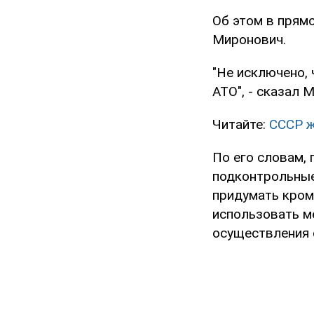
Об этом в прям
Миронович.
"Не исключено, 
АТО", - сказал 
Читайте:
СССР ж
По его словам,
подконтрольные
придумать кроме
использовать ме
осуществления 