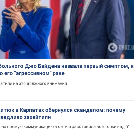
больного Джо Байдена назвала первый симптом, 
о его "агрессивном" раке
ратили на это должного внимания
 т.
китюк в Карпатах обернулся скандалом: почему
ведливо захейтили
на прямую коммуникацию в сети и расставила все точки над "i"