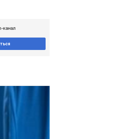
m-канал
ться