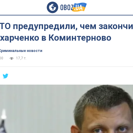
ТО предупредили, чем законч
ахарченко в Коминтерново
Криминальные новости
00
17,7 т.