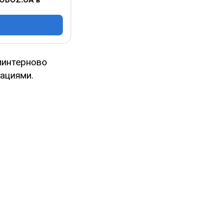
минтерново
ациями.