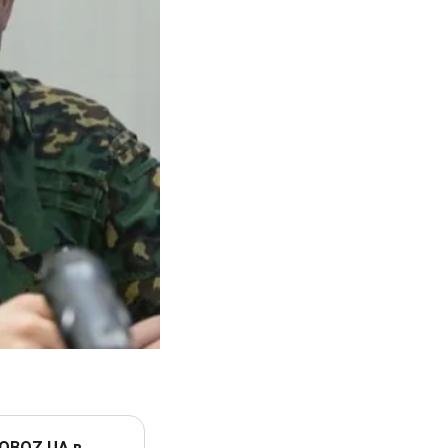
 OBOZ.UA в