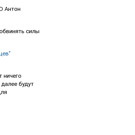
О Антон
 обвинять силы
цев"
т ничего
 далее будут
для