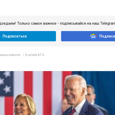
доедаем! Только самое важное - подписывайся на наш Telegra
Подписаться
Подписа
ьные новости
В штабе АТО...