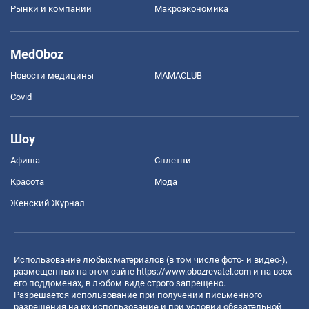
Рынки и компании
Mакроэкономика
MedOboz
Новости медицины
MAMACLUB
Covid
Шоу
Афиша
Сплетни
Красота
Мода
Женский Журнал
Использование любых материалов (в том числе фото- и видео-),
размещенных на этом сайте
https://www.obozrevatel.com
и на всех
его поддоменах, в любом виде строго запрещено.
Разрешается использование при получении письменного
разрешения на их использование и при условии обязательной