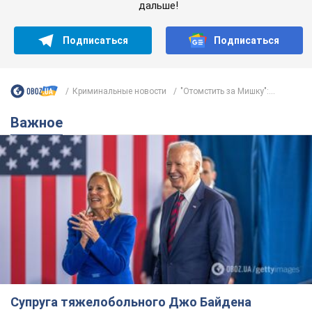
Супруга тяжелобольного Джо Байдена
назвала первый симптом, который
сигнализировал о его "агрессивном" раке
Сначала врачи не обратили на это должного внимания
9 годин тому
12,6 т.
Ее убила Россия: умерла 13-летняя
девочка, раненая в результате
российской атаки на Сумскую
область. Фото
В тот день во время российского обстрела
погибли ее брат, отчим и бабушка