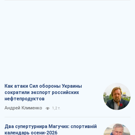
Как атаки Сил обороны Украины
сократили экспорт российских
нефтепродуктов
Андрей Клименко
1,2 т.
Два супертурнира Магучих: спортивній
календарь осени-2026
Александр Липенко
1,4 т.
Ракетный щит и меч Украины: ставка
на производство собственных ракет
Кирилл Татаринов
1,9 т.
Посмертная "презумпция виновности":
кто разрешил ТЦК судить погибших
защитников