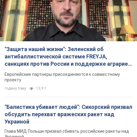
годину тому
13,9 т.
"Балистика убивает людей": Сикорский призвал
обсудить перехват вражеских ракет над
Украиной
Глава МИД Польши призвал сбивать российские ракеты над
Украиной
2 години тому
3,3 т.
Налоговая служба передаст Минобороны
данные о мужчинах в возрасте от 18 до 60 лет:
зачем это нужно
Это необходимо для проверки воинского учета
3 години тому
14,1 т.