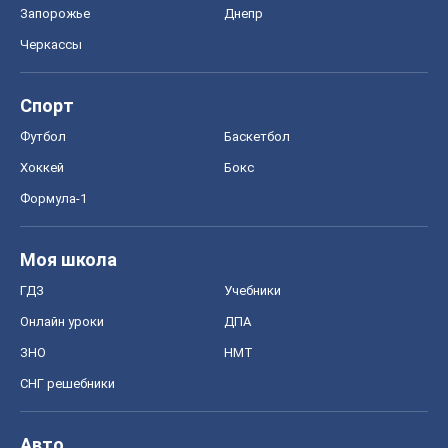
ГДЗ
Учебники
Онлайн уроки
ДПА
ЗНО
НМТ
СНГ решебники
Авто
Тест Драйв
Электромобили
Акции
Сервис
Food Oboz
Рецепты
Напитки
Диеты
Экономика
Рынки и компании
Mакроэкономика