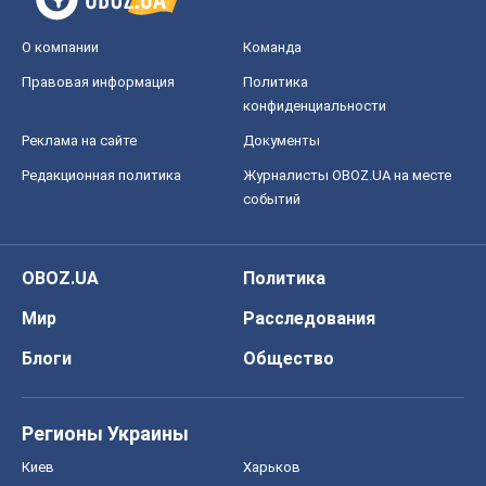
Мир
Расследования
Блоги
Общество
Регионы Украины
Киев
Харьков
Запорожье
Днепр
Черкассы
Спорт
Футбол
Баскетбол
Хоккей
Бокс
Формула-1
Моя школа