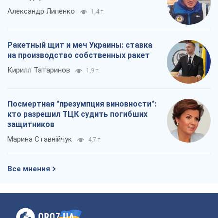
Марина Ставнійчук
4,7 т.
Все мнения
О компании
Команда
Правовая информация
Политика
конфиденциальности
Реклама на сайте
Документы
Редакционная политика
Журналисты OBOZ.UA на месте
событий
OBOZ.UA
Политика