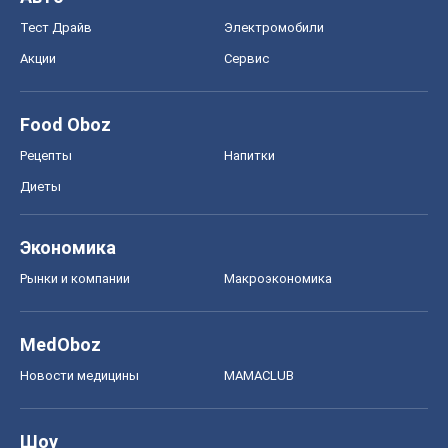
MedOboz
Новости медицины
MAMACLUB
Шоу
Афиша
Сплетни
Красота
Мода
Женский Журнал