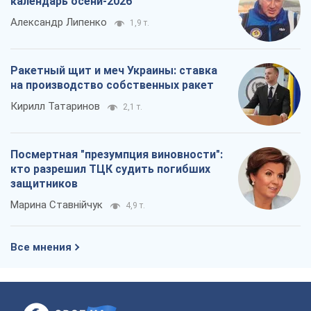
календарь осени-2026
Александр Липенко
1,9 т.
Ракетный щит и меч Украины: ставка
на производство собственных ракет
Кирилл Татаринов
2,1 т.
Посмертная "презумпция виновности":
кто разрешил ТЦК судить погибших
защитников
Марина Ставнійчук
4,9 т.
Все мнения