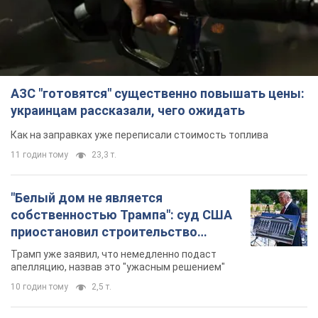
АЗС "готовятся" существенно повышать цены:
украинцам рассказали, чего ожидать
Как на заправках уже переписали стоимость топлива
11 годин тому
23,3 т.
"Белый дом не является
собственностью Трампа": суд США
приостановил строительство
бального зала стоимостью 400 млн
Трамп уже заявил, что немедленно подаст
долларов
апелляцию, назвав это "ужасным решением"
10 годин тому
2,5 т.