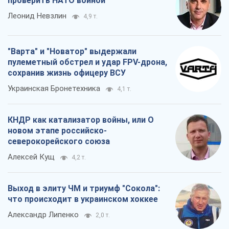
проверить НАТО войной
Леонид Невзлин
4,9 т.
"Варта" и "Новатор" выдержали
пулеметный обстрел и удар FPV-дрона,
сохранив жизнь офицеру ВСУ
Украинская Бронетехника
4,1 т.
КНДР как катализатор войны, или О
новом этапе российско-
северокорейского союза
Алексей Кущ
4,2 т.
Выход в элиту ЧМ и триумф "Сокола":
что происходит в украинском хоккее
Александр Липенко
2,0 т.