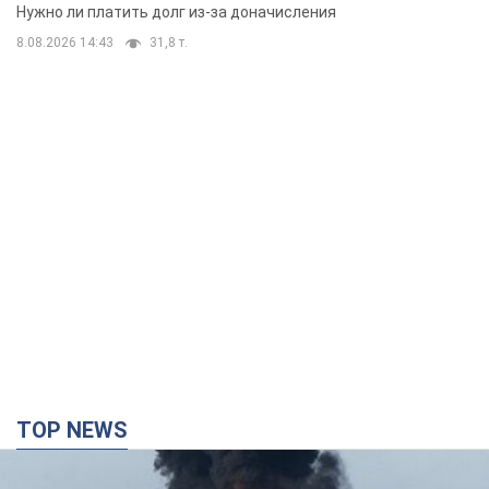
вынес неожиданное решение
Нужно ли платить долг из-за доначисления
8.08.2026 14:43
31,8 т.
TOP NEWS