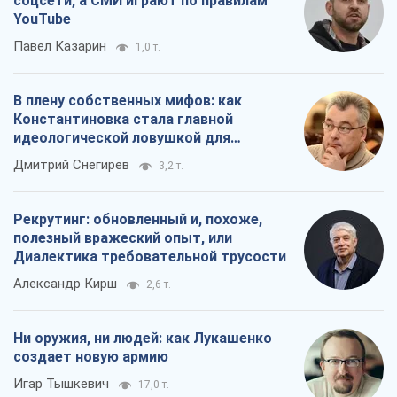
соцсети, а СМИ играют по правилам
YouTube
Павел Казарин
1,0 т.
В плену собственных мифов: как
Константиновка стала главной
идеологической ловушкой для
российских оккупантов
Дмитрий Снегирев
3,2 т.
Рекрутинг: обновленный и, похоже,
полезный вражеский опыт, или
Диалектика требовательной трусости
Александр Кирш
2,6 т.
Ни оружия, ни людей: как Лукашенко
создает новую армию
Игар Тышкевич
17,0 т.