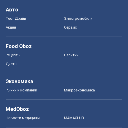
MedOboz
Новости медицины
MAMACLUB
Шоу
Афиша
Сплетни
Красота
Мода
Женский Журнал