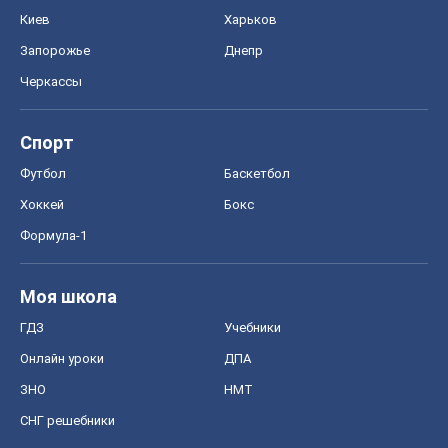
ГДЗ
Учебники
Онлайн уроки
ДПА
ЗНО
НМТ
СНГ решебники
Авто
Тест Драйв
Электромобили
Акции
Сервис
Food Oboz
Рецепты
Напитки
Диеты
Экономика
Рынки и компании
Mакроэкономика