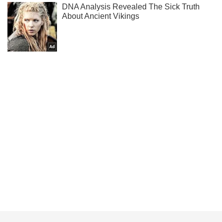
Жми! Подписывайся! Читай только лучшее!
Подписаться
Подписаться
Происшествия
В Запорожье произошел...
Важное