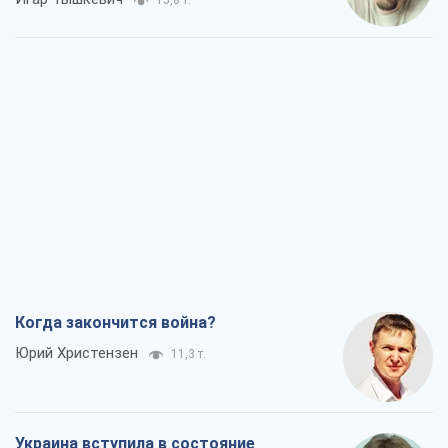
Юрий Христензен
11,3 т.
Украина вступила в состояние
экономического кризиса. Есть ли свет
в конце туннеля?
Вадим Денисенко
9,1 т.
Чей будет Крым, тот и победит (NSJ), а
украинских футбольных чиновников
могут назвать убийцами
Александр Кирш
8,7 т.
Запад проспал угрозу: Россия может
проверить НАТО войной
Леонид Невзлин
9,3 т.