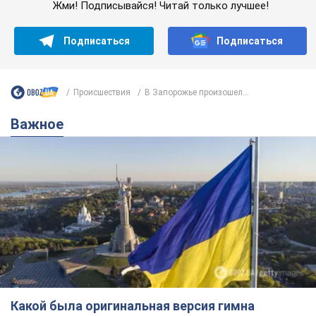
Какой была оригинальная версия гимна
Украины и почему ее боялась Российская
империя: об этом не рассказывают в школе
Государственным символом являются только первый куплет
и припев песни
час назад
2,7 т.
Александру Пономареву – 53: что
известно о трех детях секс-
символа 90-х и как они выглядят
Несмотря на развитие карьеры, артист не
забывал о личном счастье
6 часов назад
6,8 т.