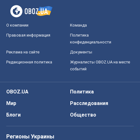
Мир
Расследования
Блоги
Общество
Регионы Украины
Киев
Харьков
Запорожье
Днепр
Черкассы
Спорт
Футбол
Баскетбол
Хоккей
Бокс
Формула-1
Моя школа