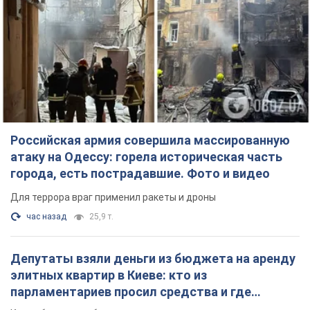
Депутаты взяли деньги из бюджета на аренду
элитных квартир в Киеве: кто из
парламентариев просил средства и где
поселился
Как работает особая социальная гарантия и кто ею
пользуется
3 часа назад
48,7 т.
Российская армия обстреляла два соседних
многоэтажных дома в Харькове: двое
погибших, более 20 пострадавших
Враг умышленно бьет по жилым домам
16 минут назад
2,6 т.