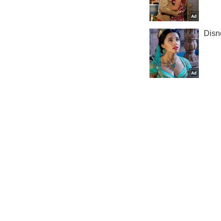
Происшес
Важное