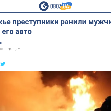
жье преступники ранили мужчи
его авто
я
00
1,3 т.