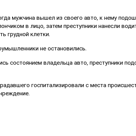
огда мужчина вышел из своего авто, к нему подо
лончиком в лицо, затем преступники нанесли вод
ть грудной клетки.
лоумышленники не остановились.
сь состоянием владельца авто, преступники под
традавшего госпитализировали с места происшес
чреждение.