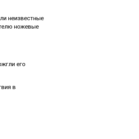
шли неизвестные
ителю ножевые
ожгли его
твия в