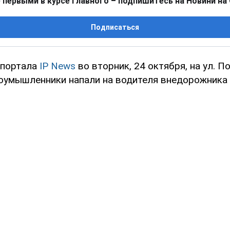
 первыми в курсе главного – подпишитесь на Новини на
Подписаться
 портала
IP News
во вторник, 24 октября, на ул. 
оумышленники напали на водителя внедорожника 