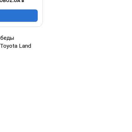
 OBOZ.UA в
Победы
Toyota Land