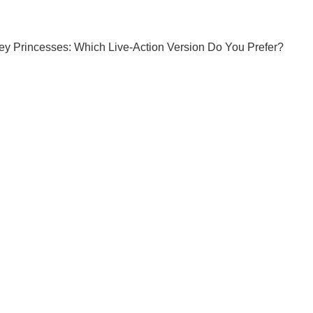
Ты еще не подписан на наш Telegram? Быстро жми!
Подписаться
Подписа
твия
В Запорожье преступники...