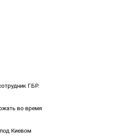
сотрудник ГБР.
ржать во время
 под Киевом