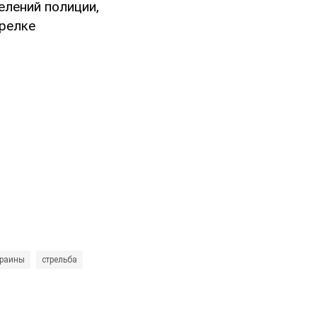
лений полиции,
трелке
краины
стрельба