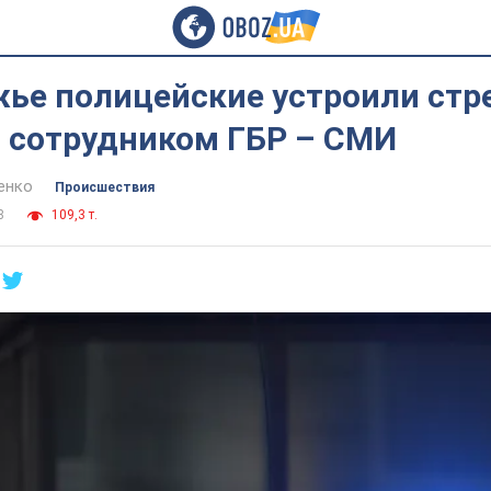
ье полицейские устроили стр
а сотрудником ГБР – СМИ
енко
Происшествия
8
109,3 т.