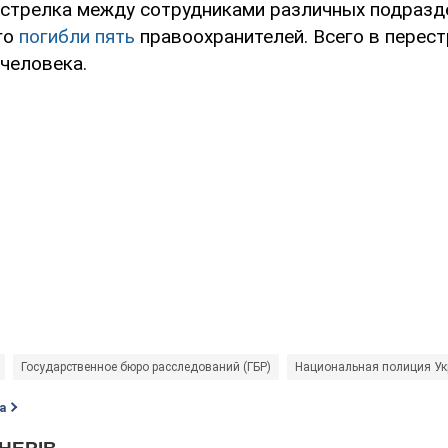
стрелка между сотрудниками различных подразде
го
погибли пять
правоохранителей. Всего в перес
человека.
Государственное бюро расследований (ГБР)
Национальная полиция У
а