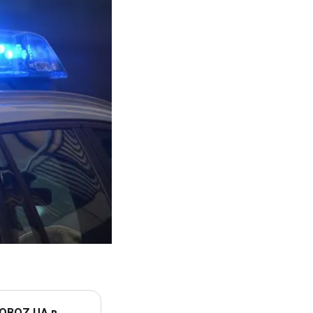
 OBOZ.UA в