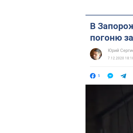
В Запорож
погоню з
Юрий Серги
7.12.2020 18:1
5