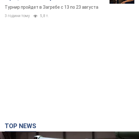
Европы основных спортсменов
Турнир пройдет в Загребе с 13 по 23 августа
3 години тому
5,8 т.
TOP NEWS