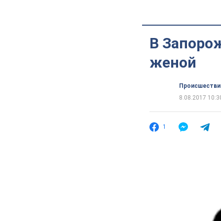
В Запорож
женой
Происшестви
8.08.2017 10:3
1