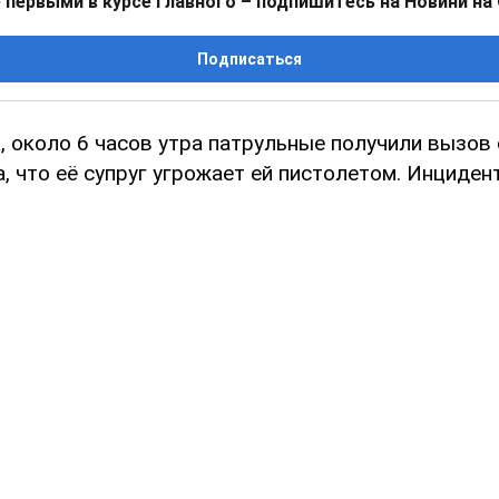
 первыми в курсе главного – подпишитесь на Новини на
Подписаться
а, около 6 часов утра патрульные получили вызов
, что её супруг угрожает ей пистолетом. Инциден