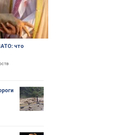
НАТО: что
рств
ороги