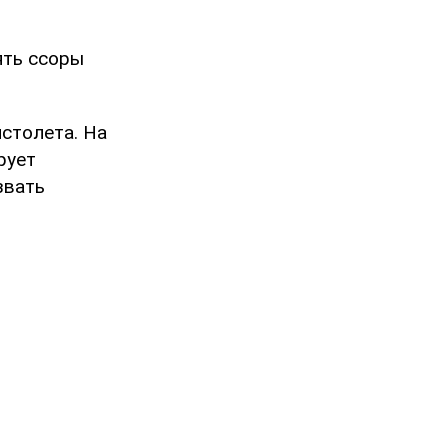
ять ссоры
истолета. На
рует
звать