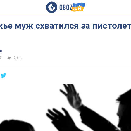
ье муж схватился за пистолет 
я
0
2,6 т.