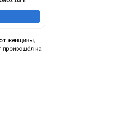
 OBOZ.UA в
 от женщины,
т произошёл на