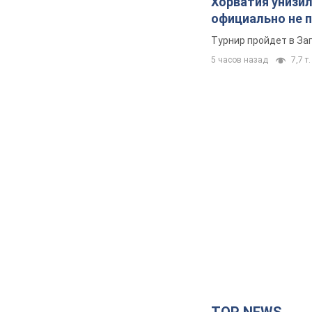
Хорватия унизил
официально не 
Турнир пройдет в Заг
5 часов назад
7,7 т.
TOP NEWS