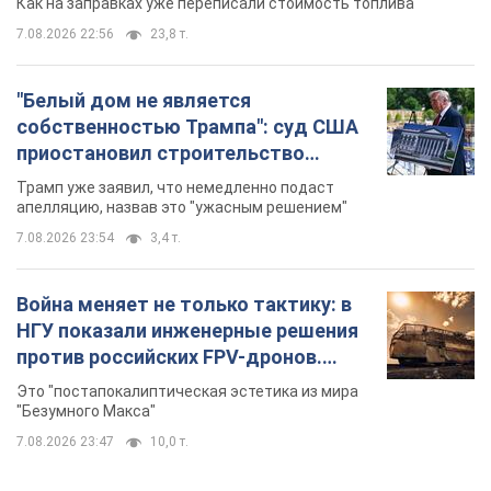
Как на заправках уже переписали стоимость топлива
7.08.2026 22:56
23,8 т.
"Белый дом не является
собственностью Трампа": суд США
приостановил строительство
бального зала стоимостью 400 млн
Трамп уже заявил, что немедленно подаст
долларов
апелляцию, назвав это "ужасным решением"
7.08.2026 23:54
3,4 т.
Война меняет не только тактику: в
НГУ показали инженерные решения
против российских FPV-дронов.
Фото
Это "постапокалиптическая эстетика из мира
"Безумного Макса"
7.08.2026 23:47
10,0 т.